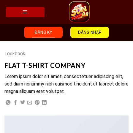
Bỏ
qua
nội
dung
ĐĂNG KÝ
ĐĂNG NHẬP
Lookbook
FLAT T-SHIRT COMPANY
Lorem ipsum dolor sit amet, consectetuer adipiscing elit,
sed diam nonummy nibh euismod tincidunt ut laoreet dolore
magna aliquam erat volutpat.