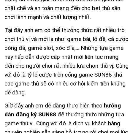
chặt chẽ và an toàn mang đến cho bet thủ sân
chơi lành mạnh và chất lượng nhất.
Tại đây anh em có thể thưởng thức rất nhiều trò
chơi thú vị và mới lạ như: game bài, lô đề, cá cược
bóng đá, game slot, xóc đĩa,… Những tựa game
hay hấp dẫn được cập nhật mới liên tục mang
đến cho người chơi rất nhiều lựa chọn thú vị. Cùng
với đó là tỷ lệ cược trên cổng game SUN88 khá
cao game thủ sẽ có nhiều cơ hội kiếm tiền khủng
dễ dàng.
Giờ đây anh em dễ dàng thực hiện theo
hướng
dẫn đăng ký SUN88
để thưởng thức những tựa
game thú vị. Cùng với đó là dịch vụ khách hàng
chuyên nghiệp sẵn sàng hỗ trợ người chơi mọi lúc