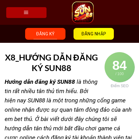
Bỏ
qua
nội
dung
ĐĂNG KÝ
ĐĂNG NHẬP
X8_HƯỚNG DẪN ĐĂNG
84
KÝ SUN88
/ 100
Hướng dẫn đăng ký SUN88
là thông
Điểm SEO
tin rất nhiều tân thủ tìm hiểu. Bởi
hiện nay SUN88 là một trong những cổng game
online nhận được sự quan tâm đông đảo của anh
em bet thủ. Ở bài viết dưới đây chúng tôi sẽ
hướng dẫn tân thủ mới bắt đầu chơi game cá
cược online cách đăng ký tài khoản thành viên tại