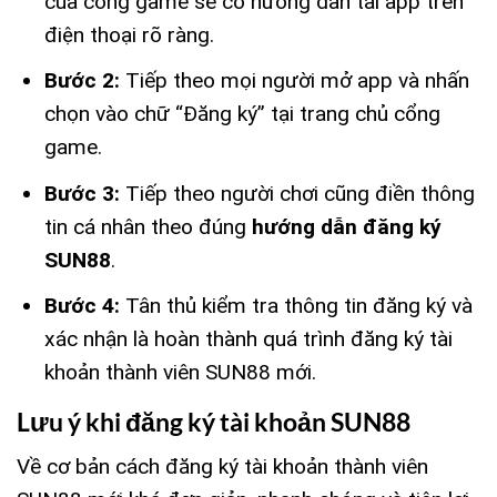
của cổng game sẽ có hướng dẫn tải app trên
điện thoại rõ ràng.
Bước 2:
Tiếp theo mọi người mở app và nhấn
chọn vào chữ “Đăng ký” tại trang chủ cổng
game.
Bước 3:
Tiếp theo người chơi cũng điền thông
tin cá nhân theo đúng
hướng dẫn đăng ký
SUN88
.
Bước 4:
Tân thủ kiểm tra thông tin đăng ký và
xác nhận là hoàn thành quá trình đăng ký tài
khoản thành viên SUN88 mới.
Lưu ý khi đăng ký tài khoản SUN88
Về cơ bản cách đăng ký tài khoản thành viên