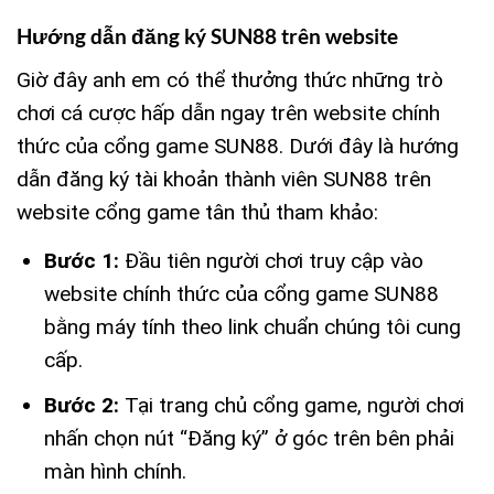
Hướng dẫn đăng ký SUN88 trên website
Giờ đây anh em có thể thưởng thức những trò
chơi cá cược hấp dẫn ngay trên website chính
thức của cổng game SUN88. Dưới đây là hướng
dẫn đăng ký tài khoản thành viên SUN88 trên
website cổng game tân thủ tham khảo:
Bước 1:
Đầu tiên người chơi truy cập vào
website chính thức của cổng game SUN88
bằng máy tính theo link chuẩn chúng tôi cung
cấp.
Bước 2:
Tại trang chủ cổng game, người chơi
nhấn chọn nút “Đăng ký” ở góc trên bên phải
màn hình chính.