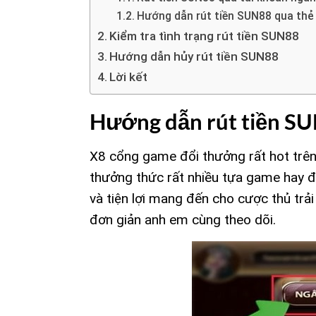
Hướng dẫn rút tiền SUN88 qua thẻ 
Kiểm tra tình trạng rút tiền SUN88
Hướng dẫn hủy rút tiền SUN88
Lời kết
Hướng dẫn rút tiền S
X8 cổng game đổi thưởng rất hot trên 
thưởng thức rất nhiều tựa game hay đư
và tiện lợi mang đến cho cược thủ trải
đơn giản anh em cùng theo dõi.