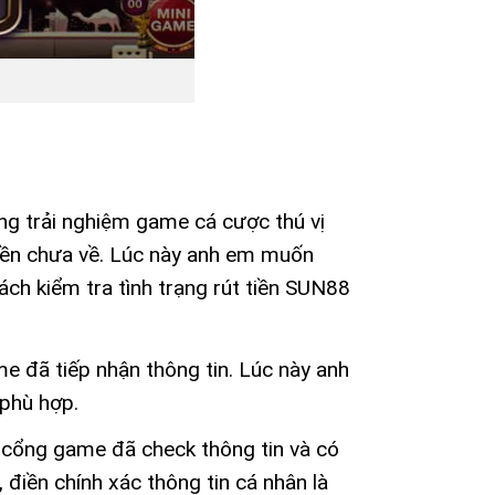
ững trải nghiệm game cá cược thú vị
tiền chưa về. Lúc này anh em muốn
cách kiểm tra tình trạng rút tiền SUN88
me đã tiếp nhận thông tin. Lúc này anh
 phù hợp.
là cổng game đã check thông tin và có
, điền chính xác thông tin cá nhân là