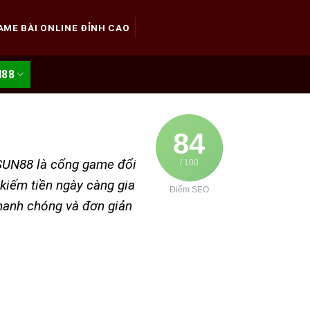
AME BÀI ONLINE ĐỈNH CAO
N88
84
y SUN88 là cổng game đổi
/ 100
 kiếm tiền ngày càng gia
Điểm SEO
anh chóng và đơn giản