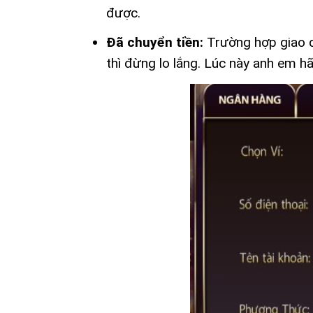
được.
Đã chuyển tiền:
Trường hợp giao dị
thì đừng lo lắng. Lúc này anh em h