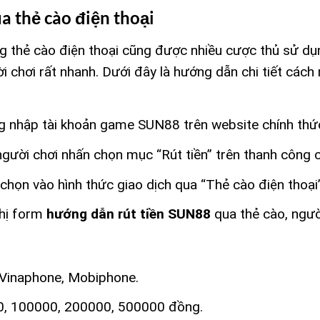
 thẻ cào điện thoại
g thẻ cào điện thoại cũng được nhiều cược thủ sử dụ
ười chơi rất nhanh. Dưới đây là hướng dẫn chi tiết các
g nhập tài khoản game SUN88 trên website chính th
ười chơi nhấn chọn mục “Rút tiền” trên thanh công c
họn vào hình thức giao dịch qua “Thẻ cào điện thoại”
thị form
hướng dẫn rút tiền SUN88
qua thẻ cào, ngườ
 Vinaphone, Mobiphone.
, 100000, 200000, 500000 đồng.