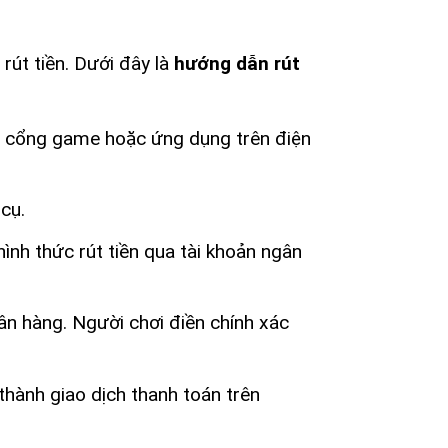
út tiền. Dưới đây là
hướng dẫn rút
a cổng game hoặc ứng dụng trên điện
cụ.
nh thức rút tiền qua tài khoản ngân
ân hàng. Người chơi điền chính xác
hành giao dịch thanh toán trên