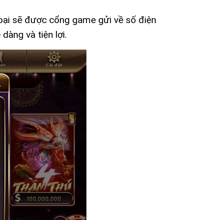
hoại sẽ được cổng game gửi về số điện
dàng và tiện lợi.