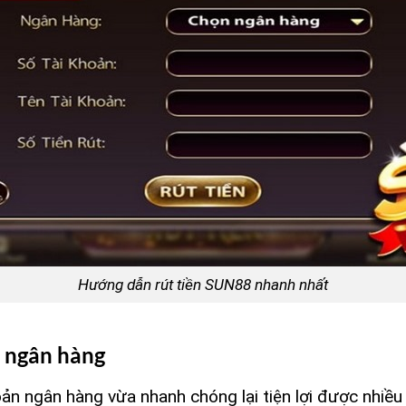
Hướng dẫn rút tiền SUN88 nhanh nhất
n ngân hàng
ản ngân hàng vừa nhanh chóng lại tiện lợi được nhiều 