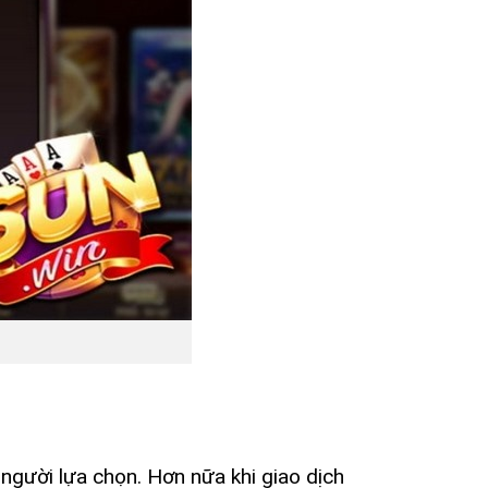
người lựa chọn. Hơn nữa khi giao dịch