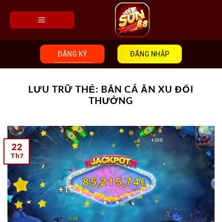
Bỏ
qua
nội
dung
ĐĂNG KÝ
ĐĂNG NHẬP
LƯU TRỮ THẺ:
BẮN CÁ ĂN XU ĐỔI
THƯỞNG
22
Th7