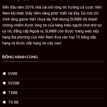
Đến đầu năm 2019, nhà cái mở rộng thị trường cá cược Việt
Nam khi nhận thấy tiềm năng phát triển tại đây. Dù mới chỉ
trình làng game Việt chưa lâu thế nhưng SUN88 đã nhanh
chóng chiếm được lòng tin của hàng triệu người chơi nhờ sự
uy tín, đẳng cấp.Ngoài ra, SUN88 còn được trang web xếp
hạng địa phương của Việt Nam đưa vào top 15 bảng xếp
hạng và được xếp hạng tin cậy cao!
ĐỒNG HÀNH CÙNG
SV88
SV388
TK88
TK 88