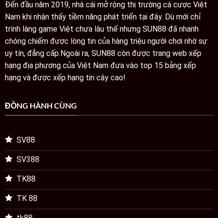
Đến đầu năm 2019, nhà cái mở rộng thị trường cá cược Việt
Nam khi nhận thấy tiềm năng phát triển tại đây. Dù mới chỉ
trình làng game Việt chưa lâu thế nhưng SUN88 đã nhanh
chóng chiếm được lòng tin của hàng triệu người chơi nhờ sự
uy tín, đẳng cấp.Ngoài ra, SUN88 còn được trang web xếp
hạng địa phương của Việt Nam đưa vào top 15 bảng xếp
hạng và được xếp hạng tin cậy cao!
ĐỒNG HÀNH CÙNG
SV88
SV388
TK88
TK 88
tk88