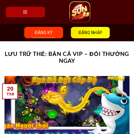
Bỏ
qua
nội
dung
ĐĂNG KÝ
ĐĂNG NHẬP
LƯU TRỮ THẺ:
BẮN CÁ VIP – ĐỔI THƯỞNG
NGAY
20
Th8