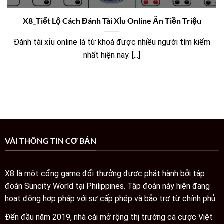
X8_Tiết Lộ Cách Đánh Tài Xỉu Online Ăn Tiền Triệu
Đánh tài xỉu online là từ khoá được nhiều người tìm kiếm
nhất hiện nay. [...]
VÀI THÔNG TIN CƠ BẢN
X8 là một cổng game đổi thưởng được phát hành bởi tập
đoàn Suncity World tại Philippines. Tập đoàn này hiện đang
hoạt động hợp pháp với sự cấp phép và bảo trợ từ chính phủ.
Đến đầu năm 2019, nhà cái mở rộng thị trường cá cược Việt