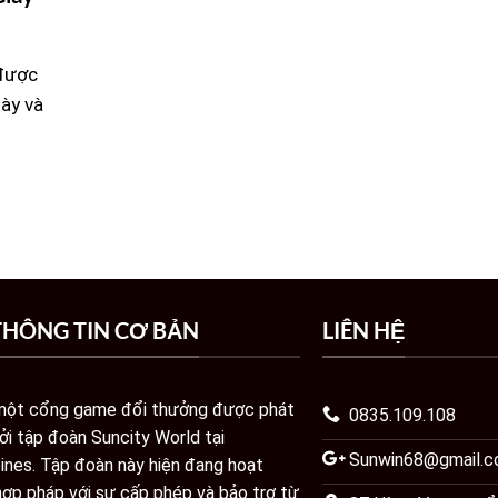
 được
ày và
THÔNG TIN CƠ BẢN
LIÊN HỆ
 một cổng game đổi thưởng được phát
0835.109.108
ởi tập đoàn Suncity World tại
Sunwin68@gmail.
pines. Tập đoàn này hiện đang hoạt
ợp pháp với sự cấp phép và bảo trợ từ