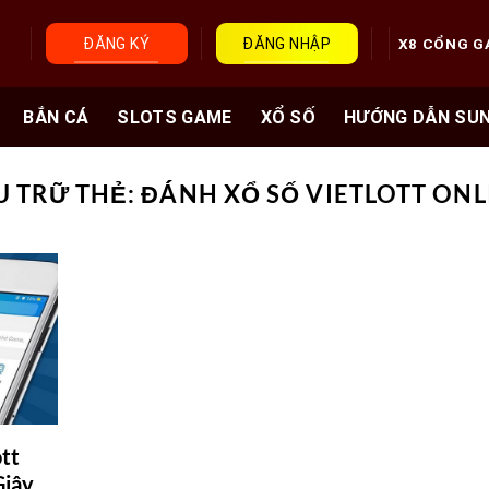
X8 CỔNG G
ĐĂNG KÝ
ĐĂNG NHẬP
BẮN CÁ
SLOTS GAME
XỔ SỐ
HƯỚNG DẪN SU
U TRỮ THẺ:
ĐÁNH XỔ SỐ VIETLOTT ONL
tt
Giây