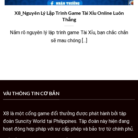
X8_Nguyên Lý Lập Trình Game Tài Xỉu Online Luôn
Thắng
Nắm rõ nguyên lý lập trình game Tài Xỉu, bạn chắc chắn
sẽ mau chóng [...]
VÀI THÔNG TIN CƠ BẢN
X8 là một cổng game đổi thưởng được phát hành bởi tập
đoàn Suncity World tại Philippines. Tập đoàn này hiện đang
hoạt động hợp pháp với sự cấp phép và bảo trợ từ chính phủ.