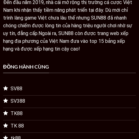
Đến đầu năm 2019, nhà cái mở rộng thị trường cá cược Việt
Nam khi nhận thấy tiềm năng phát triển tại đây. Dù mới chỉ
trình làng game Việt chưa lâu thế nhưng SUN88 đã nhanh
chóng chiếm được lòng tin của hàng triệu người chơi nhờ sự
uy tín, đẳng cấp.Ngoài ra, SUN88 còn được trang web xếp
hạng địa phương của Việt Nam đưa vào top 15 bảng xếp
hạng và được xếp hạng tin cậy cao!
ĐỒNG HÀNH CÙNG
SV88
SV388
TK88
TK 88
tk88