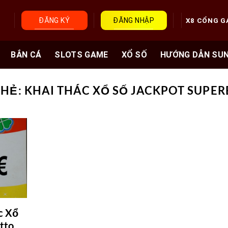
X8 CỔNG G
ĐĂNG KÝ
ĐĂNG NHẬP
BẮN CÁ
SLOTS GAME
XỔ SỐ
HƯỚNG DẪN SU
THẺ:
KHAI THÁC XỔ SỐ JACKPOT SUP
c Xổ
tto