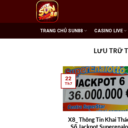
Bỏ
qua
nội
dung
TRANG CHỦ SUN88
CASINO LIVE
LƯU TRỮ 
22
Th7
X8_ Thông Tin Khai Thá
Số Jackpot Superenalo