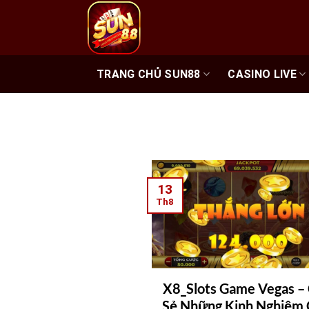
Bỏ
qua
nội
dung
TRANG CHỦ SUN88
CASINO LIVE
13
Th8
X8_Slots Game Vegas – 
Sẻ Những Kinh Nghiệm 