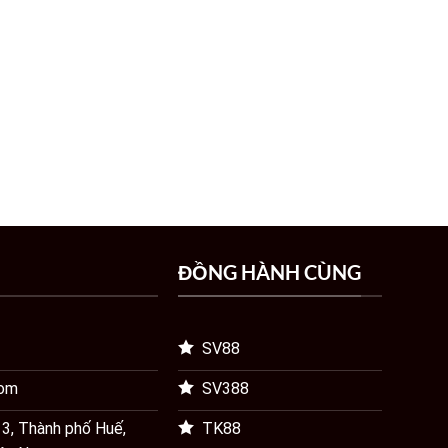
ĐỒNG HÀNH CÙNG
SV88
com
SV388
3, Thành phố Huế,
TK88