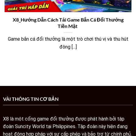
X8_Hướng Dẫn Cách Tải Game Bắn Cá Đổi Thưởng
Tiền Mặt
Game bắn cá đổi thưởng là một trò chơi thú vị và thu hút
đông [...]
VÀI THÔNG TIN CƠ BẢN
X8 là một cổng game đổi thưởng được phát hành bởi tập
đoàn Suncity World tại Philippines. Tập đoàn này hiện đang
hoạt động hợp pháp với sự cấp phép và bảo trợ từ chính phủ.