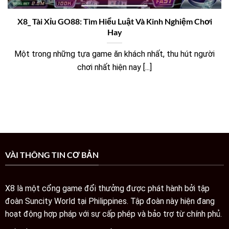
X8_ Tài Xỉu GO88: Tìm Hiểu Luật Và Kinh Nghiệm Chơi
Hay
Một trong những tựa game ăn khách nhất, thu hút người
chơi nhất hiện nay [...]
VÀI THÔNG TIN CƠ BẢN
X8 là một cổng game đổi thưởng được phát hành bởi tập
đoàn Suncity World tại Philippines. Tập đoàn này hiện đang
hoạt động hợp pháp với sự cấp phép và bảo trợ từ chính phủ.