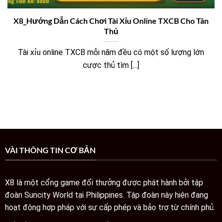
X8_Hướng Dẫn Cách Chơi Tài Xỉu Online TXCB Cho Tân
Thủ
Tài xỉu online TXCB mỗi năm đều có một số lượng lớn
cược thủ tìm [...]
VÀI THÔNG TIN CƠ BẢN
X8 là một cổng game đổi thưởng được phát hành bởi tập
đoàn Suncity World tại Philippines. Tập đoàn này hiện đang
hoạt động hợp pháp với sự cấp phép và bảo trợ từ chính phủ.