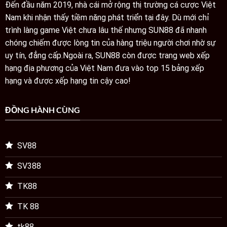
Đến đầu năm 2019, nhà cái mở rộng thị trường cá cược Việt
Nam khi nhận thấy tiềm năng phát triển tại đây. Dù mới chỉ
trình làng game Việt chưa lâu thế nhưng SUN88 đã nhanh
chóng chiếm được lòng tin của hàng triệu người chơi nhờ sự
uy tín, đẳng cấp.Ngoài ra, SUN88 còn được trang web xếp
hạng địa phương của Việt Nam đưa vào top 15 bảng xếp
hạng và được xếp hạng tin cậy cao!
ĐỒNG HÀNH CÙNG
SV88
SV388
TK88
TK 88
tk88