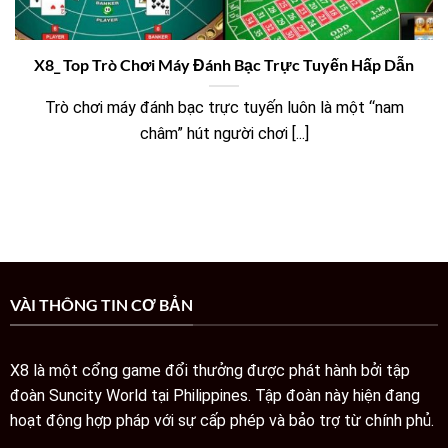
X8_ Top Trò Chơi Máy Đánh Bạc Trực Tuyến Hấp Dẫn
Trò chơi máy đánh bạc trực tuyến luôn là một “nam
châm” hút người chơi [...]
VÀI THÔNG TIN CƠ BẢN
X8 là một cổng game đổi thưởng được phát hành bởi tập
đoàn Suncity World tại Philippines. Tập đoàn này hiện đang
hoạt động hợp pháp với sự cấp phép và bảo trợ từ chính phủ.