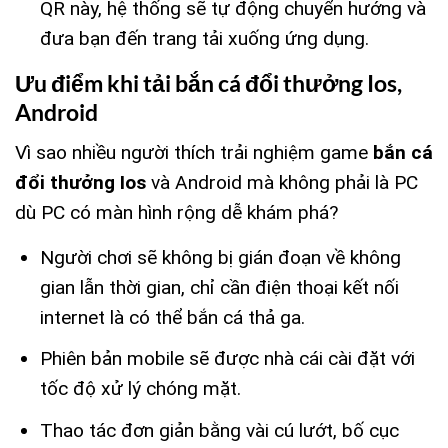
QR này, hệ thống sẽ tự động chuyển hướng và
đưa bạn đến trang tải xuống ứng dụng.
Ưu điểm khi tải bắn cá đổi thưởng Ios,
Android
Vì sao nhiều người thích trải nghiệm game
bắn cá
đổi thưởng Ios
và Android mà không phải là PC
dù PC có màn hình rộng dễ khám phá?
Người chơi sẽ không bị gián đoạn về không
gian lẫn thời gian, chỉ cần điện thoại kết nối
internet là có thể bắn cá thả ga.
Phiên bản mobile sẽ được nhà cái cài đặt với
tốc độ xử lý chóng mặt.
Thao tác đơn giản bằng vài cú lướt, bố cục