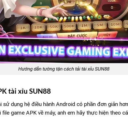
Hướng dẫn tường tận cách tải tài xỉu SUN88
PK tài xỉu SUN88
 sử dụng hệ điều hành Android có phần đơn giản hơn l
tải file game APK về máy, anh em hãy thực hiện theo c