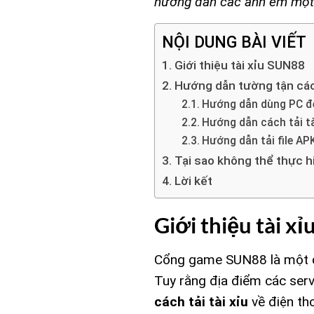
hướng dẫn các anh em một ca
NỘI DUNG BÀI VIẾT
Giới thiệu tài xỉu SUN88
Hướng dẫn tường tận các
Hướng dẫn dùng PC để
Hướng dẫn cách tải 
Hướng dẫn tải file APK
Tại sao không thể thực hi
Lời kết
Giới thiệu tài x
Cổng game SUN88 là một đơn 
Tuy rằng địa điểm các serv
cách tải tài xỉu
về điện th