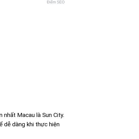
Điểm SEO
ớn nhất Macau là Sun City.
 dễ dàng khi thực hiện