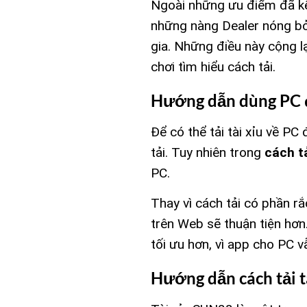
Ngoài những ưu điểm đã kể 
những nàng Dealer nóng bỏ
gia. Những điều này cộng la
chơi tìm hiểu cách tải.
Hướng dẫn dùng PC đê
Để có thể tải tài xỉu về
tải. Tuy nhiên trong
cách tả
PC.
Thay vì cách tải có phần r
trên Web sẽ thuận tiện hơn.
tối ưu hơn, vì app cho PC v
Hướng dẫn cách tải