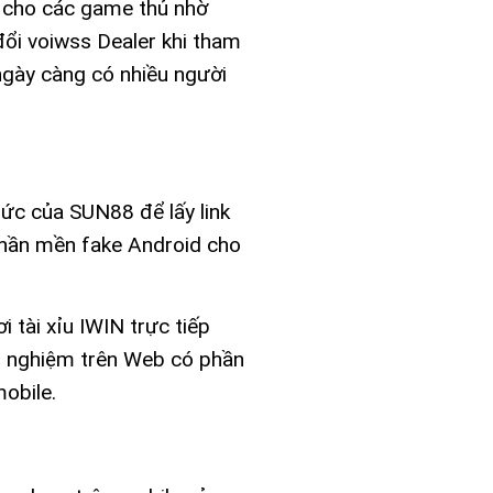
ú cho các game thủ nhờ
o đổi voiwss Dealer khi tham
ngày càng có nhiều người
thức của SUN88 để lấy link
m phần mền fake Android cho
 tài xỉu IWIN trực tiếp
ải nghiệm trên Web có phần
mobile.