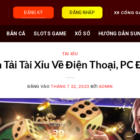
X8 CỔNG G
ĐĂNG KÝ
ĐĂNG NHẬP
BẮN CÁ
SLOTS GAME
XỔ SỐ
HƯỚNG DẪN SU
TÀI XỈU
 Tải Tài Xỉu Về Điện Thoại, PC
ĐĂNG VÀO
THÁNG 7 22, 2023
BỞI
ADMIN