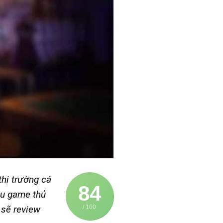
thị trường cá
84
ệu game thủ
sẽ review
/ 100