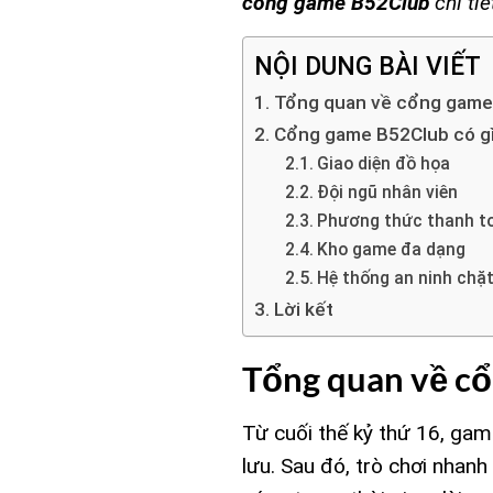
cổng game B52Club
chi ti
NỘI DUNG BÀI VIẾT
Tổng quan về cổng game
Cổng game B52Club có gì
Giao diện đồ họa
Đội ngũ nhân viên
Phương thức thanh t
Kho game đa dạng
Hệ thống an ninh chặ
Lời kết
Tổng quan về c
Từ cuối thế kỷ thứ 16, game
lưu. Sau đó, trò chơi nhan