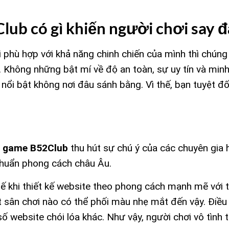
ub có gì khiến người chơi say 
i phù hợp với khả năng chinh chiến của mình thì chúng
n. Không những bật mí về độ an toàn, sự uy tín và mi
nổi bật không nơi đâu sánh bằng. Vì thế, bạn tuyệt đố
 game B52Club
thu hút sự chú ý của các chuyên gia 
chuẩn phong cách châu Âu.
 tế khi thiết kế website theo phong cách mạnh mẽ với 
ít sân chơi nào có thể phối màu nhẹ mắt đến vậy. Điều
 website chói lóa khác. Như vậy, người chơi vô tình 