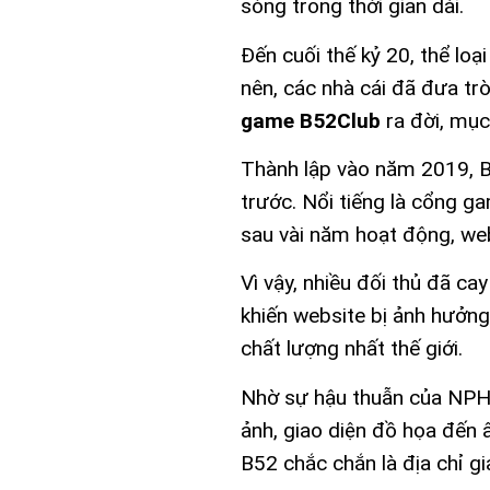
sóng trong thời gian dài.
Đến cuối thế kỷ 20, thể loạ
nên, các nhà cái đã đưa trò
game B52Club
ra đời, mục
Thành lập vào năm 2019, B
trước. Nổi tiếng là cổng g
sau vài năm hoạt động, web
Vì vậy, nhiều đối thủ đã ca
khiến website bị ảnh hưởng.
chất lượng nhất thế giới.
Nhờ sự hậu thuẫn của NPH 
ảnh, giao diện đồ họa đến 
B52 chắc chắn là địa chỉ g