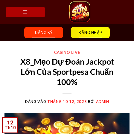
Bỏ
qua
nội
dung
ĐĂNG KÝ
ĐĂNG NHẬP
CASINO LIVE
X8_Mẹo Dự Đoán Jackpot
Lớn Của Sportpesa Chuẩn
100%
ĐĂNG VÀO
THÁNG 10 12, 2023
BỞI
ADMIN
12
Th10