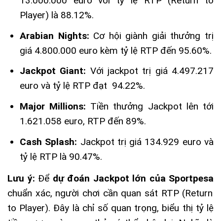
13.000.000 euro với tỷ lệ RTP (Return to
Player) là 88.12%.
Arabian Nights:
Cơ hội giành giải thưởng trị
giá 4.800.000 euro kèm tỷ lệ RTP đến 95.60%.
Jackpot Giant:
Với jackpot trị giá 4.497.217
euro và tỷ lệ RTP đạt 94.22%.
Major Millions:
Tiền thưởng Jackpot lên tới
1.621.058 euro, RTP đến 89%.
Cash Splash:
Jackpot trị giá 134.929 euro và
tỷ lệ RTP là 90.47%.
Lưu ý:
Để
dự đoán Jackpot lớn của Sportpesa
chuẩn xác, người chơi cần quan sát RTP (Return
to Player). Đây là chỉ số quan trọng, biểu thị tỷ lệ