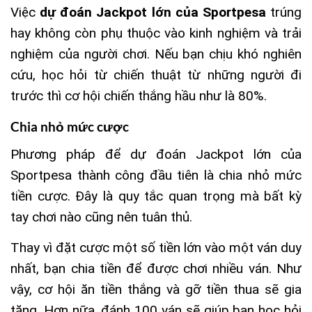
Việc
dự đoán Jackpot lớn của Sportpesa
trúng
hay không còn phụ thuộc vào kinh nghiệm và trải
nghiệm của người chơi. Nếu bạn chịu khó nghiên
cứu, học hỏi từ chiến thuật từ những người đi
trước thì cơ hội chiến thắng hầu như là 80%.
Chia nhỏ mức cược
Phương pháp để dự đoán Jackpot lớn của
Sportpesa thành công đầu tiên là chia nhỏ mức
tiền cược. Đây là quy tắc quan trọng mà bất kỳ
tay chơi nào cũng nên tuân thủ.
Thay vì đặt cược một số tiền lớn vào một ván duy
nhất, bạn chia tiền để được chơi nhiều ván. Như
vậy, cơ hội ăn tiền thắng và gỡ tiền thua sẽ gia
tăng. Hơn nữa, đánh 100 ván sẽ giúp bạn học hỏi