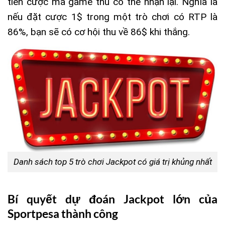
tiền cược mà game thủ có thể nhận lại. Nghĩa là
nếu đặt cược 1$ trong một trò chơi có RTP là
86%, bạn sẽ có cơ hội thu về 86$ khi thắng.
Danh sách top 5 trò chơi Jackpot có giá trị khủng nhất
Bí quyết dự đoán Jackpot lớn của
Sportpesa thành công