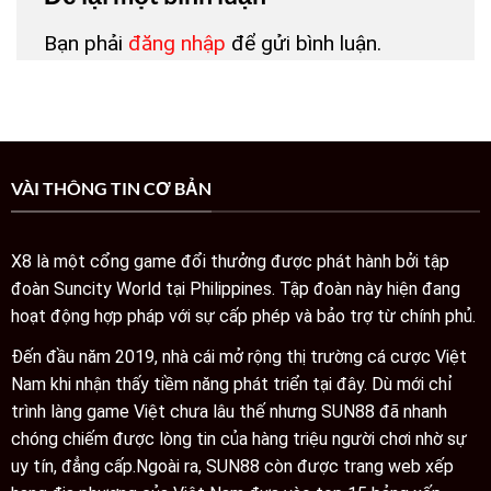
Bạn phải
đăng nhập
để gửi bình luận.
VÀI THÔNG TIN CƠ BẢN
X8 là một cổng game đổi thưởng được phát hành bởi tập
đoàn Suncity World tại Philippines. Tập đoàn này hiện đang
hoạt động hợp pháp với sự cấp phép và bảo trợ từ chính phủ.
Đến đầu năm 2019, nhà cái mở rộng thị trường cá cược Việt
Nam khi nhận thấy tiềm năng phát triển tại đây. Dù mới chỉ
trình làng game Việt chưa lâu thế nhưng SUN88 đã nhanh
chóng chiếm được lòng tin của hàng triệu người chơi nhờ sự
uy tín, đẳng cấp.Ngoài ra, SUN88 còn được trang web xếp