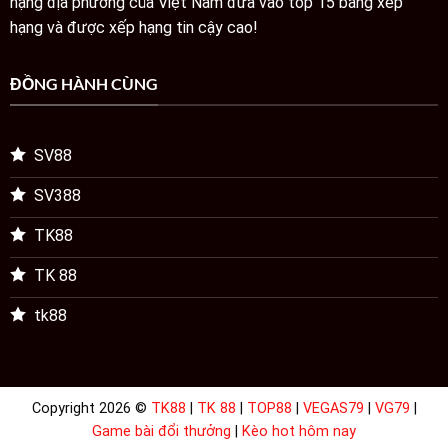
hạng địa phương của Việt Nam đưa vào top 15 bảng xếp
hạng và được xếp hạng tin cậy cao!
ĐỒNG HÀNH CÙNG
SV88
SV388
TK88
TK 88
tk88
Copyright 2026 ©
TK88
|
TK 88
|
TOP88
|
VEGAS79
|
VG79
|
Game bài đổi thưởng
|
Kèo hot hôm nay