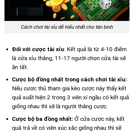
Cách chơi tài xỉu dễ hiểu nhất cho tân binh
Đối với cược tài xỉu
: Kết quả là từ 4-10 điểm
là cửa xỉu thắng, 11-17 người chọn cửa tài sẽ
ăn tất.
Cược bộ đồng nhất trong cách chơi tài xỉu
:
Nếu cược thủ tham gia kèo cược này thấy kết
quả xuất hiện 2 trong 3 viên xí ngầu có kết quả
giống nhau thì sẽ là người thắng cược.
Cược bộ ba đồng nhất:
Ở cửa cược này, kết
quả trả về có viên xúc xắc giống nhau thì sẽ