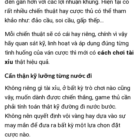
đến gần hơn với các lợi nhuận khủng. Hiện tại có
rất nhiều chiến thuật hay cược thủ có thể tham
khảo như: đảo cầu, soi cầu, gấp thếp…
Mỗi chiến thuật sẽ có cái hay riêng, chính vì vậy
hãy quan sát kỹ, linh hoạt và áp dụng đúng từng
tình huống của ván cược thì mới có
cách chơi tài
xỉu
thật hiệu quả.
Cẩn thận kỹ lưỡng từng nước đi
Không riêng gì tài xỉu, ở bất kỳ trò chơi nào cũng
vậy, muốn dành được chiến thắng, game thủ cần
phải tính toán thật kỹ đường đi nước bước.
Không nên quyết định vội vàng hay dựa vào sự
may mắn để đưa ra bất kỳ một lựa chọn đặt
cược nào.