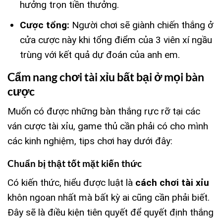
hưởng trọn tiền thưởng.
Cược tổng:
Người chơi sẽ giành chiến thắng ở
cửa cược này khi tổng điểm của 3 viên xí ngầu
trùng với kết quả dự đoán của anh em.
Cẩm nang chơi tài xỉu bất bại ở mọi bàn
cược
Muốn có được những bàn thắng rực rỡ tại các
ván cược tài xỉu, game thủ cần phải có cho mình
các kinh nghiệm, tips chơi hay dưới đây:
Chuẩn bị thật tốt mặt kiến thức
Có kiến thức, hiểu được luật là
cách chơi tài xỉu
khôn ngoan nhất mà bất kỳ ai cũng cần phải biết.
Đây sẽ là điều kiện tiên quyết để quyết định thắng