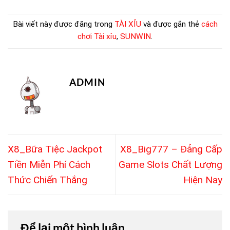
Bài viết này được đăng trong
TÀI XỈU
và được gắn thẻ
cách
chơi Tài xỉu
,
SUNWIN
.
ADMIN
X8_Bữa Tiệc Jackpot
X8_Big777 – Đẳng Cấp
Tiền Miễn Phí Cách
Game Slots Chất Lượng
Thức Chiến Thắng
Hiện Nay
Để lại một bình luận