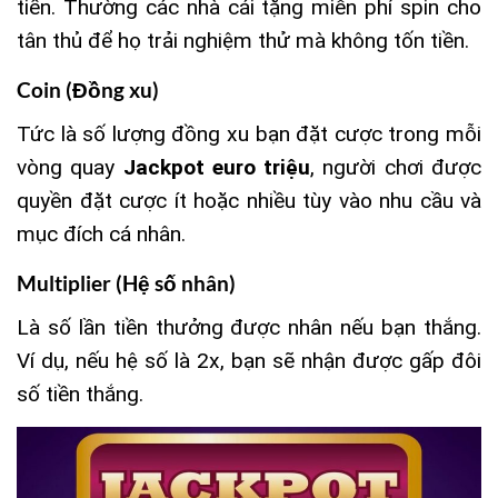
tiền. Thường các nhà cái tặng miễn phí spin cho
tân thủ để họ trải nghiệm thử mà không tốn tiền.
Coin (Đồng xu)
Tức là số lượng đồng xu bạn đặt cược trong mỗi
vòng quay
Jackpot euro
triệu
, người chơi được
quyền đặt cược ít hoặc nhiều tùy vào nhu cầu và
mục đích cá nhân.
Multiplier (Hệ số nhân)
Là số lần tiền thưởng được nhân nếu bạn thắng.
Ví dụ, nếu hệ số là 2x, bạn sẽ nhận được gấp đôi
số tiền thắng.