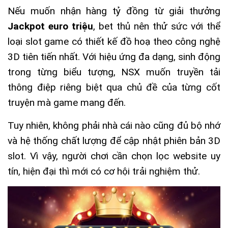
Nếu muốn nhận hàng tỷ đồng từ giải thưởng
Jackpot euro triệu
, bet thủ nên thử sức với thể
loại slot game có thiết kế đồ hoạ theo công nghệ
3D tiên tiến nhất. Với hiệu ứng đa dạng, sinh động
trong từng biểu tượng, NSX muốn truyền tải
thông điệp riêng biệt qua chủ đề của từng cốt
truyện mà game mang đến.
Tuy nhiên, không phải nhà cái nào cũng đủ bộ nhớ
và hệ thống chất lượng để cập nhật phiên bản 3D
slot. Vì vậy, người chơi cần chọn lọc website uy
tín, hiện đại thì mới có cơ hội trải nghiệm thử.