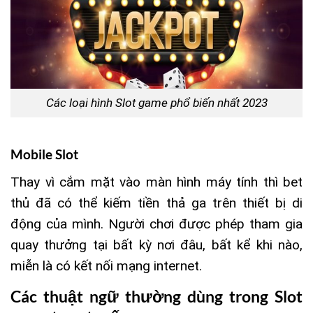
Các loại hình Slot game phổ biến nhất 2023
Mobile Slot
Thay vì cắm mặt vào màn hình máy tính thì bet
thủ đã có thể kiếm tiền thả ga trên thiết bị di
động của mình. Người chơi được phép tham gia
quay thưởng tại bất kỳ nơi đâu, bất kể khi nào,
miễn là có kết nối mạng internet.
Các thuật ngữ thường dùng trong Slot