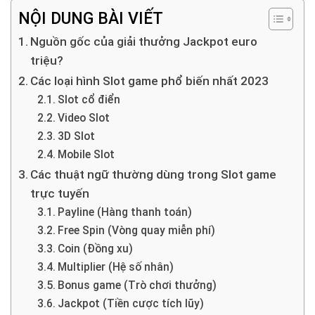
NỘI DUNG BÀI VIẾT
Nguồn gốc của giải thưởng Jackpot euro
triệu?
Các loại hình Slot game phổ biến nhất 2023
Slot cổ điển
Video Slot
3D Slot
Mobile Slot
Các thuật ngữ thường dùng trong Slot game
trực tuyến
Payline (Hàng thanh toán)
Free Spin (Vòng quay miễn phí)
Coin (Đồng xu)
Multiplier (Hệ số nhân)
Bonus game (Trò chơi thưởng)
Jackpot (Tiền cược tích lũy)