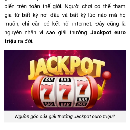
biến trên toàn thế giới. Người chơi có thể tham
gia từ bất kỳ nơi đâu và bất kỳ lúc nào mà họ
muốn, chỉ cần có kết nối internet. Đây cũng là
nguyên nhân vì sao giải thưởng
Jackpot euro
triệu
ra đời.
Nguồn gốc của giải thưởng Jackpot euro triệu?