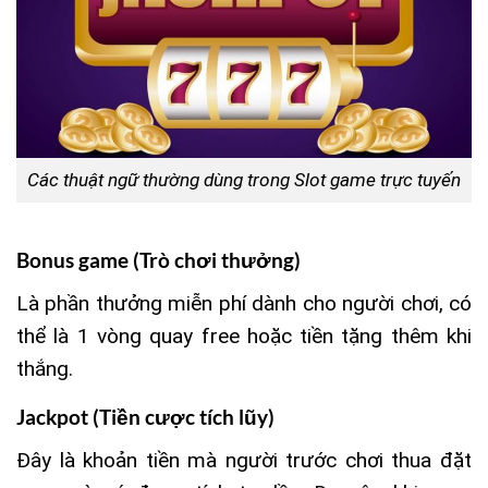
Các thuật ngữ thường dùng trong Slot game trực tuyến
Bonus game (Trò chơi thưởng)
Là phần thưởng miễn phí dành cho người chơi, có
thể là 1 vòng quay free hoặc tiền tặng thêm khi
thắng.
Jackpot (Tiền cược tích lũy)
Đây là khoản tiền mà người trước chơi thua đặt