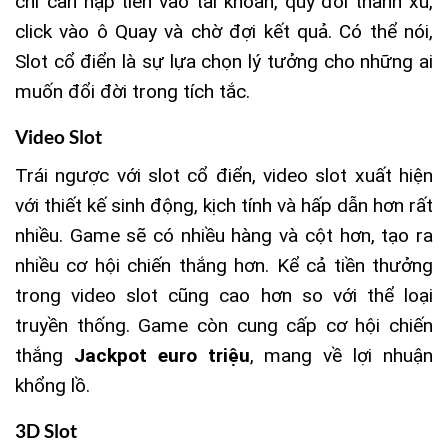
chỉ cần nạp tiền vào tài khoản, quy đổi thành xu,
click vào ô Quay và chờ đợi kết quả. Có thể nói,
Slot cổ điển là sự lựa chọn lý tưởng cho những ai
muốn đổi đời trong tích tắc.
Video Slot
Trái ngược với slot cổ điển, video slot xuất hiện
với thiết kế sinh động, kịch tính và hấp dẫn hơn rất
nhiều. Game sẽ có nhiều hàng và cột hơn, tạo ra
nhiều cơ hội chiến thắng hơn. Kể cả tiền thưởng
trong video slot cũng cao hơn so với thể loại
truyền thống. Game còn cung cấp cơ hội chiến
thắng
Jackpot euro triệu
, mang về lợi nhuận
khổng lồ.
3D Slot