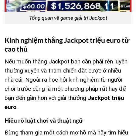
Tổng quan về game giải trí Jackpot
Kinh nghiệm thắng Jackpot triệu euro từ
cao thủ
Nếu muốn thắng Jackpot bạn cần phải rèn luyện
thường xuyên và tham chiến đặt cược ở nhiều
nhà cái. Ngoài ra học hỏi kinh nghiệm từ người
chơi trước cũng là một phương pháp rất hay để
bạn đến gần hơn với giải thưởng
Jackpot triệu
euro
.
Hiểu rõ luật chơi và thuật ngữ
Đừng tham gia một cách mơ hồ mà hãy tìm hiểu