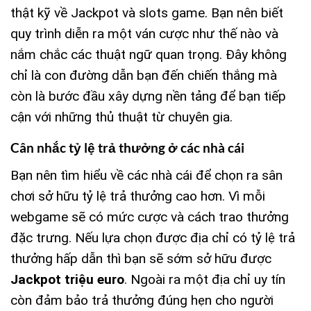
thật kỹ về Jackpot và slots game. Bạn nên biết
quy trình diễn ra một ván cược như thế nào và
nắm chắc các thuật ngữ quan trọng. Đây không
chỉ là con đường dẫn bạn đến chiến thắng mà
còn là bước đầu xây dựng nền tảng để bạn tiếp
cận với những thủ thuật từ chuyên gia.
Cân nhắc tỷ lệ trả thưởng ở các nhà cái
Bạn nên tìm hiểu về các nhà cái để chọn ra sân
chơi sở hữu tỷ lệ trả thưởng cao hơn. Vì mỗi
webgame sẽ có mức cược và cách trao thưởng
đặc trưng. Nếu lựa chọn được địa chỉ có tỷ lệ trả
thưởng hấp dẫn thì bạn sẽ sớm sở hữu được
Jackpot triệu euro
. Ngoài ra một địa chỉ uy tín
còn đảm bảo trả thưởng đúng hẹn cho người