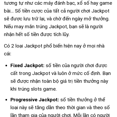
tương tự như các máy đánh bạc, xổ số hay game
bài… Số tiền cược của tất cả người chơi Jackpot
sẽ được lưu trữ lại, và chờ đến ngày mở thưởng.
Nếu may mắn trúng Jackpot, bạn sẽ là người
nhận hết số tiền được tích lũy.
Có 2 loại Jackpot phổ biến hiện nay ở mọi nhà
cái:
Fixed Jackpot:
số tiền của người chơi được
cất trong Jackpot và luôn ở mức cố định. Bạn
sẽ được nhận toàn bộ giá trị tiền thưởng này
khi trúng slots game.
Progressive Jackpot:
số tiền thưởng ở thể
loại này sẽ tăng dần theo thời gian và theo số
lần tham gia của người chơi. Mỗi lần có người