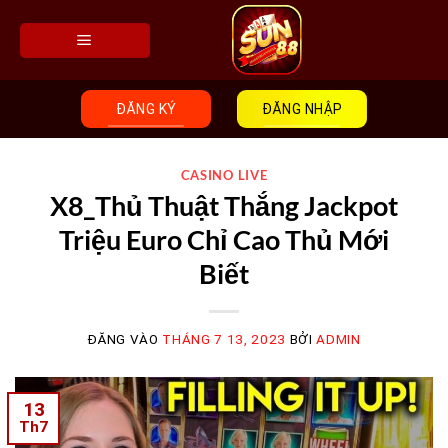
Bỏ
qua
nội
dung
ĐĂNG KÝ
ĐĂNG NHẬP
CASINO LIVE
X8_Thủ Thuật Thắng Jackpot
Triệu Euro Chỉ Cao Thủ Mới
Biết
ĐĂNG VÀO
THÁNG 7 13, 2023
BỞI
ADMIN
13
Th7