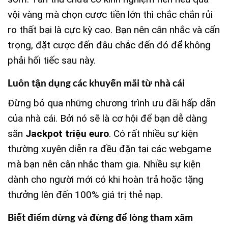
vội vàng mà chọn cược tiền lớn thì chắc chắn rủi
ro thất bại là cực kỳ cao. Bạn nên cân nhắc và cẩn
trọng, đặt cược đến đâu chắc đến đó để không
phải hối tiếc sau này.
Luôn tận dụng các khuyến mãi từ nhà cái
Đừng bỏ qua những chương trình ưu đãi hấp dẫn
của nhà cái. Bởi nó sẽ là cơ hội để bạn dễ dàng
săn
Jackpot triệu euro
. Có rất nhiều sự kiện
thường xuyên diễn ra đều đặn tại các webgame
mà bạn nên cân nhắc tham gia. Nhiều sự kiện
dành cho người mới có khi hoàn trả hoặc tặng
thưởng lên đến 100% giá trị thẻ nạp.
Biết điểm dừng và đừng để lòng tham xâm