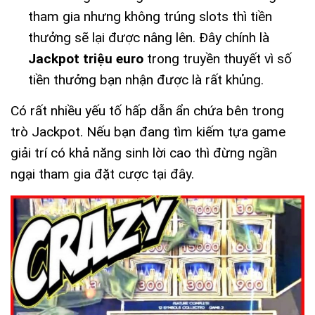
tham gia nhưng không trúng slots thì tiền
thưởng sẽ lại được nâng lên. Đây chính là
Jackpot triệu euro
trong truyền thuyết vì số
tiền thưởng bạn nhận được là rất khủng.
Có rất nhiều yếu tố hấp dẫn ẩn chứa bên trong
trò Jackpot. Nếu bạn đang tìm kiếm tựa game
giải trí có khả năng sinh lời cao thì đừng ngần
ngại tham gia đặt cược tại đây.