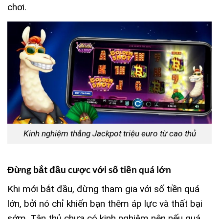
chơi.
Kinh nghiệm thắng Jackpot triệu euro từ cao thủ
Đừng bắt đầu cược với số tiền quá lớn
Khi mới bắt đầu, đừng tham gia với số tiền quá
lớn, bởi nó chỉ khiến bạn thêm áp lực và thất bại
sớm. Tân thủ chưa có kinh nghiệm nên nếu quá