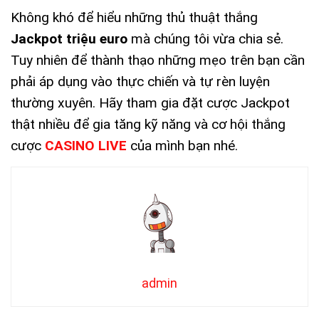
Không khó để hiểu những thủ thuật thắng
Jackpot triệu euro
mà chúng tôi vừa chia sẻ.
Tuy nhiên để thành thạo những mẹo trên bạn cần
phải áp dụng vào thực chiến và tự rèn luyện
thường xuyên. Hãy tham gia đặt cược Jackpot
thật nhiều để gia tăng kỹ năng và cơ hội thắng
cược
CASINO LIVE
của mình bạn nhé.
admin