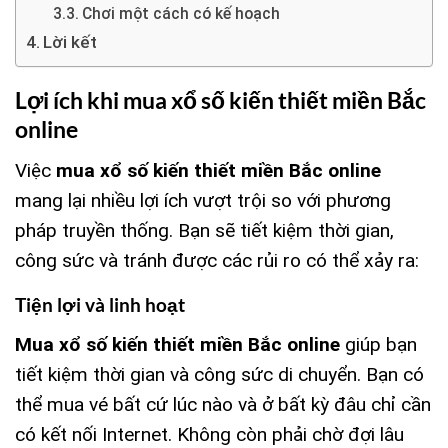
Chơi một cách có kế hoạch
Lời kết
Lợi ích khi mua xổ số kiến thiết miền Bắc
online
Việc
mua xổ số kiến thiết miền Bắc online
mang lại nhiều lợi ích vượt trội so với phương
pháp truyền thống. Bạn sẽ tiết kiệm thời gian,
công sức và tránh được các rủi ro có thể xảy ra:
Tiện lợi và linh hoạt
Mua xổ số kiến thiết miền Bắc online
giúp bạn
tiết kiệm thời gian và công sức di chuyển. Bạn có
thể mua vé bất cứ lúc nào và ở bất kỳ đâu chỉ cần
có kết nối Internet. Không còn phải chờ đợi lâu