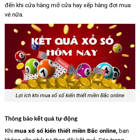
đến khi cửa hàng mở cửa hay xếp hàng đợi mua
vé nữa.
Lợi ích khi mua xổ số kiến thiết miền Bắc online
Thông báo kết quả tự động
Khi
mua xổ số kiến thiết miền Bắc online,
bạn