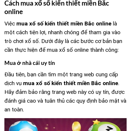
Cách mua xổ số kiến thiết miền Bắc
online
Việc
mua xổ số kiến thiết miền Bắc online
là
một cách tiện lợi, nhanh chóng để tham gia vào
trò chơi xổ số. Dưới đây là các bước cơ bản bạn
cần thực hiện để mua xổ số online thành công:
Mua ở nhà cái uy tín
Đầu tiên, bạn cần tìm một trang web cung cấp
dịch vụ
mua xổ số kiến thiết miền Bắc online
.
Hãy đảm bảo rằng trang web này có uy tín, được
đánh giá cao và tuân thủ các quy định bảo mật và
an toàn.