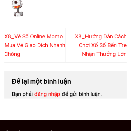
X8_Vé Số Online Momo
X8_Hướng Dẫn Cách
Mua Vé Giao Dịch Nhanh
Chơi Xổ Số Bến Tre
Chóng
Nhận Thưởng Lớn
Để lại một bình luận
Bạn phải
đăng nhập
để gửi bình luận.