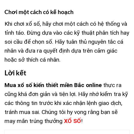
Chơi một cách có kế hoạch
Khi chơi xổ số, hãy chơi một cách có hệ thống và
tỉnh táo. Đừng dựa vào các kỹ thuật phân tích hay
soi cầu để chọn số. Hãy tuân thủ nguyên tắc cá
nhân và đưa ra quyết định dựa trên cảm giác
hoặc sở thích cá nhân.
Lời kết
Mua xổ số kiến thiết miền Bắc online
thực ra
cũng khá đơn giản và tiện lợi. Hãy nhớ kiểm tra kỹ
các thông tin trước khi xác nhận lệnh giao dịch,
tránh mua sai. Chúng tôi hy vọng rằng bạn sẽ
may mắn trúng thưởng
XỔ SỐ
!