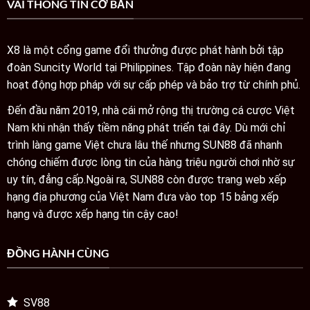
VÀI THÔNG TIN CƠ BẢN
X8 là một cổng game đổi thưởng được phát hành bởi tập
đoàn Suncity World tại Philippines. Tập đoàn này hiện đang
hoạt động hợp pháp với sự cấp phép và bảo trợ từ chính phủ.
Đến đầu năm 2019, nhà cái mở rộng thị trường cá cược Việt
Nam khi nhận thấy tiềm năng phát triển tại đây. Dù mới chỉ
trình làng game Việt chưa lâu thế nhưng SUN88 đã nhanh
chóng chiếm được lòng tin của hàng triệu người chơi nhờ sự
uy tín, đẳng cấp.Ngoài ra, SUN88 còn được trang web xếp
hạng địa phương của Việt Nam đưa vào top 15 bảng xếp
hạng và được xếp hạng tin cậy cao!
ĐỒNG HÀNH CÙNG
SV88