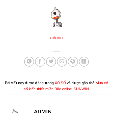
admin
Bài viết này được đăng trong
XỔ SỐ
và được gắn thẻ
Mua xổ
số kiến thiết miền Bắc online
,
SUNWIN
.
ADMIN