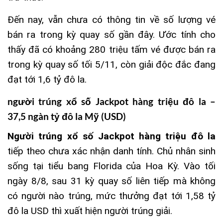
Đến nay, vẫn chưa có thông tin về số lượng vé
bán ra trong kỳ quay số gần đây. Ước tính cho
thấy đã có khoảng 280 triệu tấm vé được bán ra
trong kỳ quay số tối 5/11, còn giải độc đắc đang
đạt tới 1,6 tỷ đô la.
người trúng xổ số Jackpot hàng triệu đô la –
37,5 ngàn tỷ đô la Mỹ (USD)
Người trúng xổ số Jackpot hàng triệu đô la
tiếp theo chưa xác nhận danh tính. Chủ nhân sinh
sống tại tiểu bang Florida của Hoa Kỳ. Vào tối
ngày 8/8, sau 31 kỳ quay số liên tiếp mà không
có người nào trúng, mức thưởng đạt tới 1,58 tỷ
đô la USD thì xuất hiện người trúng giải.