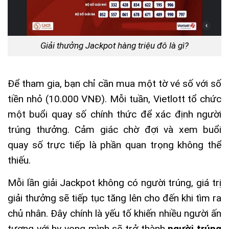
Giải thưởng Jackpot hàng triệu đô là gì?
Để tham gia, bạn chỉ cần mua một tờ vé số với số
tiền nhỏ (10.000 VNĐ). Mỗi tuần, Vietlott tổ chức
một buổi quay số chính thức để xác định người
trúng thưởng. Cảm giác chờ đợi và xem buổi
quay số trực tiếp là phần quan trọng không thể
thiếu.
Mỗi lần giải Jackpot không có người trúng, giá trị
giải thưởng sẽ tiếp tục tăng lên cho đến khi tìm ra
chủ nhân. Đây chính là yếu tố khiến nhiều người ấn
tượng với hy vọng mình sẽ trở thành
người trúng