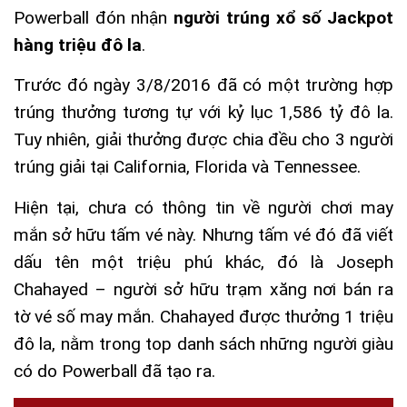
Powerball đón nhận
người trúng xổ số Jackpot
hàng triệu đô la
.
Trước đó ngày 3/8/2016 đã có một trường hợp
trúng thưởng tương tự với kỷ lục 1,586 tỷ đô la.
Tuy nhiên, giải thưởng được chia đều cho 3 người
trúng giải tại California, Florida và Tennessee.
Hiện tại, chưa có thông tin về người chơi may
mắn sở hữu tấm vé này. Nhưng tấm vé đó đã viết
dấu tên một triệu phú khác, đó là Joseph
Chahayed – người sở hữu trạm xăng nơi bán ra
tờ vé số may mắn. Chahayed được thưởng 1 triệu
đô la, nằm trong top danh sách những người giàu
có do Powerball đã tạo ra.