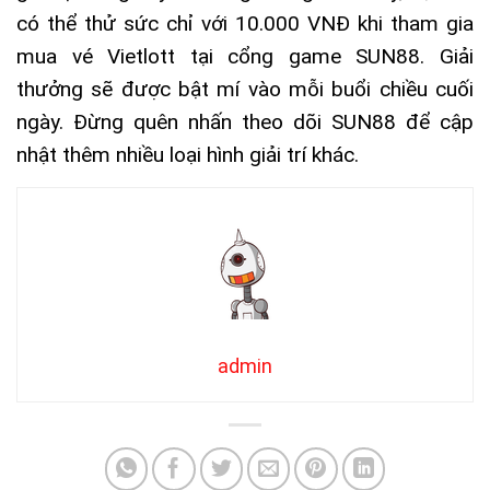
có thể thử sức chỉ với 10.000 VNĐ khi tham gia
mua vé Vietlott tại cổng game SUN88. Giải
thưởng sẽ được bật mí vào mỗi buổi chiều cuối
ngày. Đừng quên nhấn theo dõi SUN88 để cập
nhật thêm nhiều loại hình giải trí khác.
admin