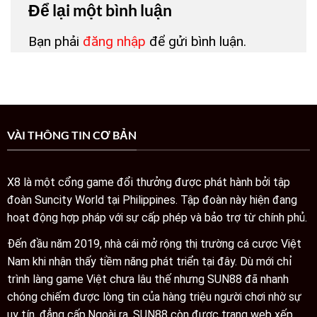
Để lại một bình luận
Bạn phải
đăng nhập
để gửi bình luận.
VÀI THÔNG TIN CƠ BẢN
X8 là một cổng game đổi thưởng được phát hành bởi tập
đoàn Suncity World tại Philippines. Tập đoàn này hiện đang
hoạt động hợp pháp với sự cấp phép và bảo trợ từ chính phủ.
Đến đầu năm 2019, nhà cái mở rộng thị trường cá cược Việt
Nam khi nhận thấy tiềm năng phát triển tại đây. Dù mới chỉ
trình làng game Việt chưa lâu thế nhưng SUN88 đã nhanh
chóng chiếm được lòng tin của hàng triệu người chơi nhờ sự
uy tín, đẳng cấp.Ngoài ra, SUN88 còn được trang web xếp