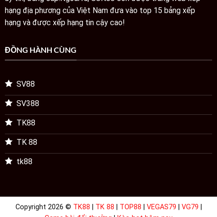
hạng địa phương của Việt Nam đưa vào top 15 bảng xếp
hạng và được xếp hạng tin cậy cao!
ĐỒNG HÀNH CÙNG
SV88
SV388
TK88
TK 88
tk88
Copyright 2026 ©
TK88
|
TK 88
|
TOP88
|
VEGAS79
|
VG79
|