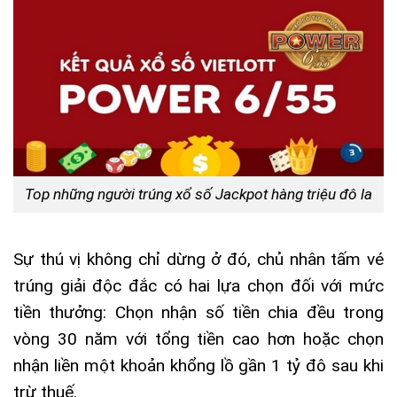
Top những người trúng xổ số Jackpot hàng triệu đô la
Sự thú vị không chỉ dừng ở đó, chủ nhân tấm vé
trúng giải độc đắc có hai lựa chọn đối với mức
tiền thưởng: Chọn nhận số tiền chia đều trong
vòng 30 năm với tổng tiền cao hơn hoặc chọn
nhận liền một khoản khổng lồ gần 1 tỷ đô sau khi
trừ thuế.