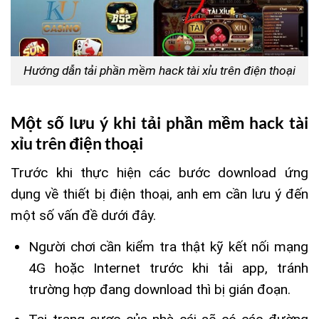
Hướng dẫn tải phần mềm hack tài xỉu trên điện thoại
Một số lưu ý khi tải phần mềm hack tài
xỉu trên điện thoại
Trước khi thực hiện các bước download ứng
dụng về thiết bị điện thoại, anh em cần lưu ý đến
một số vấn đề dưới đây.
Người chơi cần kiểm tra thật kỹ kết nối mạng
4G hoặc Internet trước khi tải app, tránh
trường hợp đang download thì bị gián đoạn.