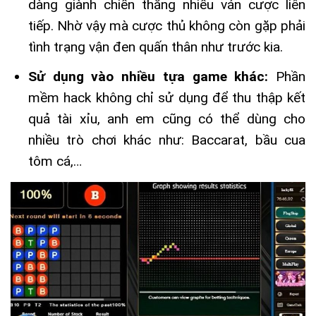
dàng giành chiến thắng nhiều ván cược liên
tiếp. Nhờ vậy mà cược thủ không còn gặp phải
tình trạng vận đen quấn thân như trước kia.
Sử dụng vào nhiều tựa game khác:
Phần
mềm hack không chỉ sử dụng để thu thập kết
quả tài xỉu, anh em cũng có thể dùng cho
nhiều trò chơi khác như: Baccarat, bầu cua
tôm cá,…