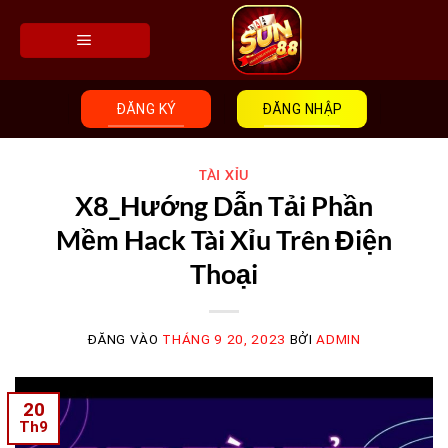
Bỏ
qua
nội
dung
ĐĂNG KÝ
ĐĂNG NHẬP
TÀI XỈU
X8_Hướng Dẫn Tải Phần
Mềm Hack Tài Xỉu Trên Điện
Thoại
ĐĂNG VÀO
THÁNG 9 20, 2023
BỞI
ADMIN
20
Th9