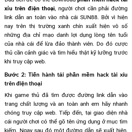
xỉu trên điện thoại
, người chơi cần phải đường
link dẫn an toàn vào nhà cái SUN88. Bởi vì hiện
nay trên thị trường xanh chín xuất hiện vô số
những địa chỉ mạo danh lợi dụng lòng tên tuổi
của nhà cái để lừa đảo thành viên. Do đó cược
thủ cần cảnh giác và tìm hiểu thật kỹ lưỡng trước
khi truy cập web.
Bước 2: Tiến hành tải phần mềm hack tài xỉu
trên điện thoại
Khi game thủ đã tìm được đường link dẫn vào
trang chất lượng và an toàn anh em hãy nhanh
chóng truy cập web. Tiếp đến, tại giao diện nhà
cái người chơi có thể gõ tên ứng dụng ở mục tìm
kiếm. Ngay sau đó một đường dẫn sẽ xuất hiện,