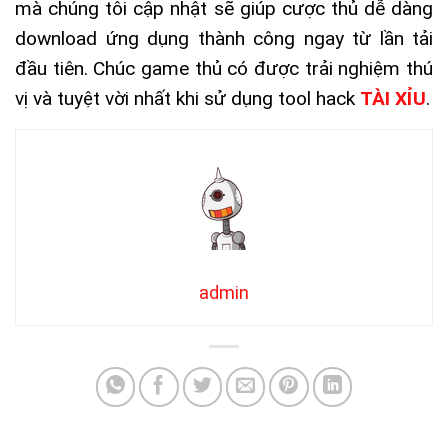
mà chúng tôi cập nhật sẽ giúp cược thủ dễ dàng
download ứng dụng thành công ngay từ lần tải
đầu tiên. Chúc game thủ có được trải nghiệm thú
vị và tuyệt vời nhất khi sử dụng tool hack
TÀI XỈU
.
admin