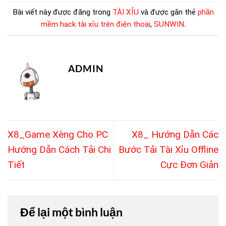
Bài viết này được đăng trong
TÀI XỈU
và được gắn thẻ
phần
mềm hack tài xỉu trên điện thoại
,
SUNWIN
.
ADMIN
X8_Game Xèng Cho PC
X8_ Hướng Dẫn Các
Hướng Dẫn Cách Tải Chi
Bước Tải Tài Xỉu Offline
Tiết
Cực Đơn Giản
Để lại một bình luận