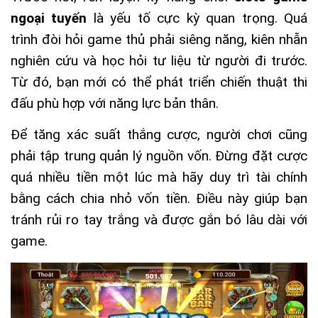
ngoại tuyến
là yếu tố cực kỳ quan trọng. Quá
trình đòi hỏi game thủ phải siêng năng, kiên nhẫn
nghiên cứu và học hỏi tư liệu từ người đi trước.
Từ đó, bạn mới có thể phát triển chiến thuật thi
đấu phù hợp với năng lực bản thân.
Để tăng xác suất thắng cược, người chơi cũng
phải tập trung quản lý nguồn vốn. Đừng đặt cược
quá nhiều tiền một lúc mà hãy duy trì tài chính
bằng cách chia nhỏ vốn tiền. Điều này giúp bạn
tránh rủi ro tay trắng và được gắn bó lâu dài với
game.