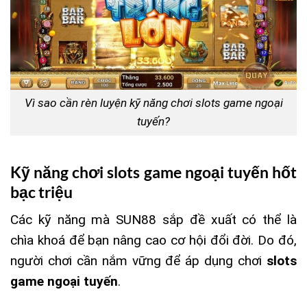
Vì sao cần rèn luyện kỹ năng chơi slots game ngoại
tuyến?
Kỹ năng chơi slots game ngoại tuyến hốt
bạc triệu
Các kỹ năng mà SUN88 sắp đề xuất có thể là
chìa khoá để bạn nâng cao cơ hội đổi đời. Do đó,
người chơi cần nắm vững để áp dụng chơi
slots
game ngoại tuyến
.