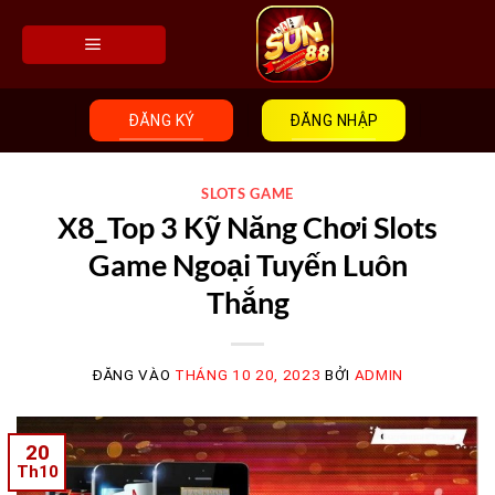
Bỏ
qua
nội
dung
ĐĂNG KÝ
ĐĂNG NHẬP
SLOTS GAME
X8_Top 3 Kỹ Năng Chơi Slots
Game Ngoại Tuyến Luôn
Thắng
ĐĂNG VÀO
THÁNG 10 20, 2023
BỞI
ADMIN
20
Th10