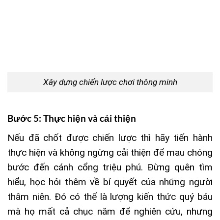
Xây dựng chiến lược chơi thông minh
Bước 5: Thực hiện và cải thiện
Nếu đã chốt được chiến lược thì hãy tiến hành
thực hiện và không ngừng cải thiện để mau chóng
bước đến cánh cổng triệu phú. Đừng quên tìm
hiểu, học hỏi thêm về bí quyết của những người
thâm niên. Đó có thể là lượng kiến thức quý báu
mà họ mất cả chục năm để nghiên cứu, nhưng