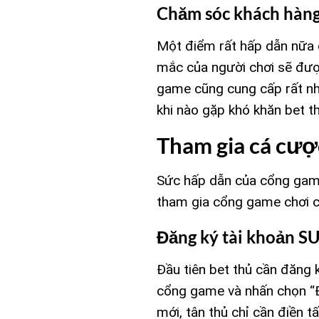
Chăm sóc khách hàn
Một điểm rất hấp dẫn nữ
mắc của người chơi sẽ đượ
game cũng cung cấp rất nhi
khi nào gặp khó khăn bet 
Tham gia cá cược
Sức hấp dẫn của cổng ga
tham gia cổng game chơi c
Đăng ký tài khoản S
Đầu tiên bet thủ cần đăng 
cổng game và nhấn chọn “Đ
mới, tân thủ chỉ cần điền t