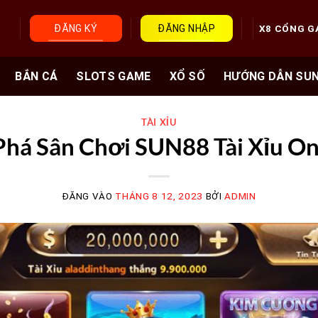
X8 CỔNG G
ĐĂNG KÝ
ĐĂNG NHẬP
BẮN CÁ
SLOTS GAME
XỔ SỐ
HƯỚNG DẪN SU
TÀI XỈU
há Sân Chơi SUN88 Tài Xỉu Onl
ĐĂNG VÀO
THÁNG 8 12, 2023
BỞI
ADMIN