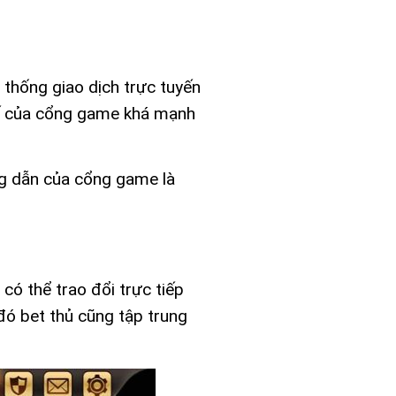
 thống giao dịch trực tuyến
 tế của cổng game khá mạnh
ng dẫn của cổng game là
có thể trao đổi trực tiếp
đó bet thủ cũng tập trung