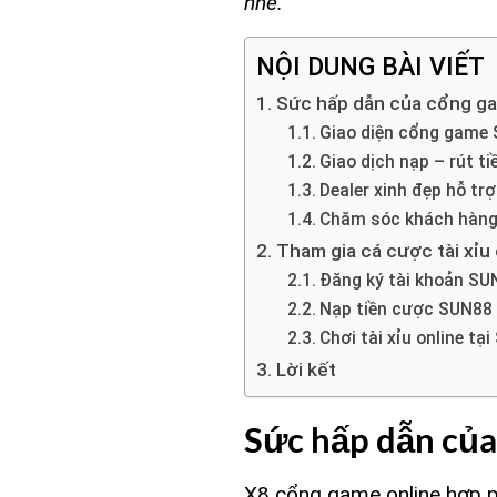
nhé.
NỘI DUNG BÀI VIẾT
Sức hấp dẫn của cổng ga
Giao diện cổng game 
Giao dịch nạp – rút 
Dealer xinh đẹp hỗ trợ
Chăm sóc khách hàng
Tham gia cá cược tài xỉu
Đăng ký tài khoản SU
Nạp tiền cược SUN88
Chơi tài xỉu online tạ
Lời kết
Sức hấp dẫn của
X8 cổng game online hợp ph