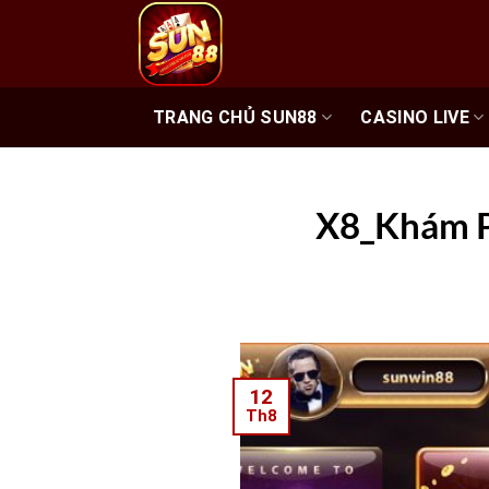
Bỏ
qua
nội
dung
TRANG CHỦ SUN88
CASINO LIVE
X8_Khám P
12
Th8