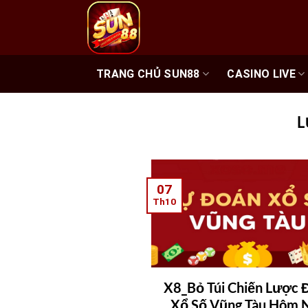
Bỏ
qua
nội
dung
TRANG CHỦ SUN88
CASINO LIVE
L
07
Th10
X8_Bỏ Túi Chiến Lược 
Xổ Số Vũng Tàu Hôm 