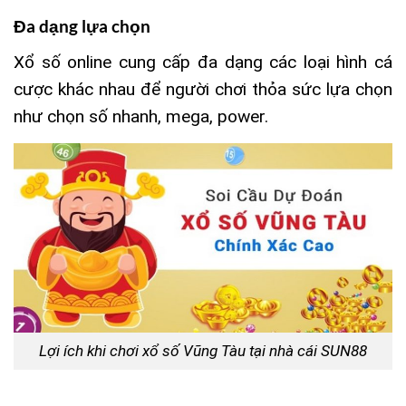
Đa dạng lựa chọn
Xổ số online cung cấp đa dạng các loại hình cá
cược khác nhau để người chơi thỏa sức lựa chọn
như chọn số nhanh, mega, power.
Lợi ích khi chơi xổ số Vũng Tàu tại nhà cái SUN88