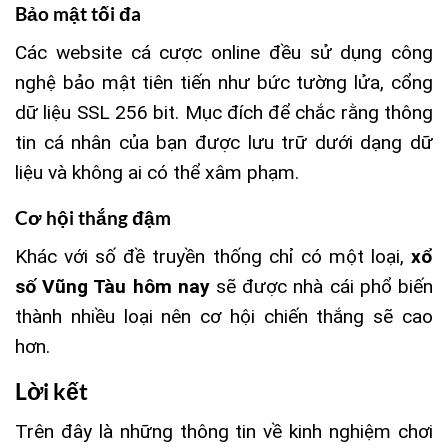
Bảo mật tối đa
Các website cá cược online đều sử dụng công
nghệ bảo mật tiên tiến như bức tường lửa, cổng
dữ liệu SSL 256 bit. Mục đích để chắc rằng thông
tin cá nhân của bạn được lưu trữ dưới dạng dữ
liệu và không ai có thể xâm phạm.
Cơ hội thắng đậm
Khác với số đề truyền thống chỉ có một loại,
xổ
số Vũng Tàu hôm nay
sẽ được nhà cái phổ biến
thành nhiều loại nên cơ hội chiến thắng sẽ cao
hơn.
Lời kết
Trên đây là những thông tin về kinh nghiệm chơi