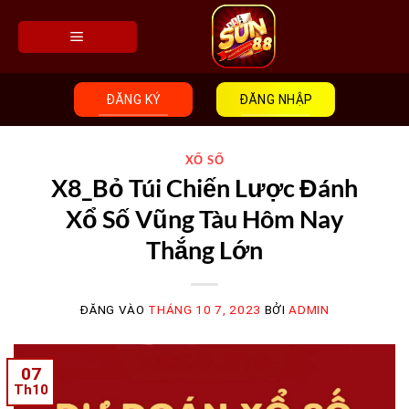
Bỏ
qua
nội
dung
ĐĂNG KÝ
ĐĂNG NHẬP
XỔ SỐ
X8_Bỏ Túi Chiến Lược Đánh
Xổ Số Vũng Tàu Hôm Nay
Thắng Lớn
ĐĂNG VÀO
THÁNG 10 7, 2023
BỞI
ADMIN
07
Th10