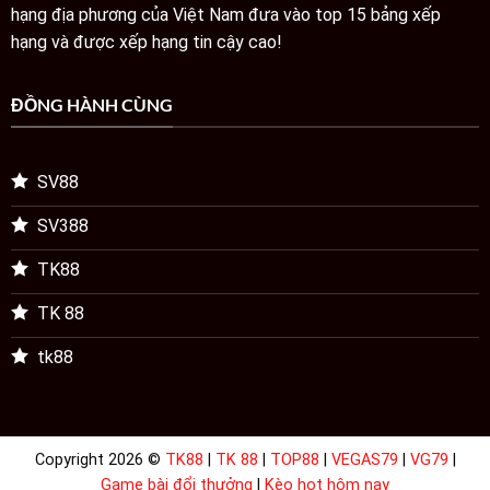
hạng địa phương của Việt Nam đưa vào top 15 bảng xếp
hạng và được xếp hạng tin cậy cao!
ĐỒNG HÀNH CÙNG
SV88
SV388
TK88
TK 88
tk88
Copyright 2026 ©
TK88
|
TK 88
|
TOP88
|
VEGAS79
|
VG79
|
Game bài đổi thưởng
|
Kèo hot hôm nay