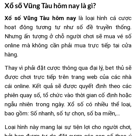
Xổ số Vũng Tàu hôm nay là gì?
Xổ số Vũng Tàu hôm nay
là loại hình cá cược
hoạt động tương tự như số đề truyền thống.
Nhưng ấn tượng ở chỗ người chơi sẽ mua vé số
online mà không cần phải mua trực tiếp tại cửa
hàng.
Thay vì phải đặt cược thông qua đại lý, bet thủ sẽ
được chơi trực tiếp trên trang web của các nhà
cái online. Kết quả sẽ được quyết định theo các
phiên quay số, tổ chức vào thời gian cố định hoặc
ngẫu nhiên trong ngày. Xổ số có nhiều thể loại,
bao gồm: Số nhanh, số tự chọn, số ba miền,…
Loại hình này mang lại sự tiện lợi cho người chơi,