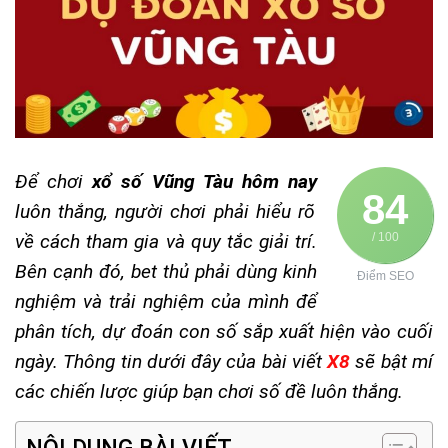
Để chơi
xổ số Vũng Tàu hôm nay
84
luôn thắng, người chơi phải hiểu rõ
về cách tham gia và quy tắc giải trí.
/ 100
Bên cạnh đó, bet thủ phải dùng kinh
Điểm SEO
nghiệm và trải nghiệm của mình để
phân tích, dự đoán con số sắp xuất hiện vào cuối
ngày. Thông tin dưới đây của bài viết
X8
sẽ bật mí
các chiến lược giúp bạn chơi số đề luôn thắng.