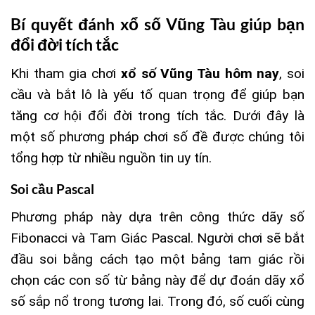
Bí quyết đánh xổ số Vũng Tàu giúp bạn
đổi đời tích tắc
Khi tham gia chơi
xổ số Vũng Tàu hôm nay
, soi
cầu và bắt lô là yếu tố quan trọng để giúp bạn
tăng cơ hội đổi đời trong tích tắc. Dưới đây là
một số phương pháp chơi số đề được chúng tôi
tổng hợp từ nhiều nguồn tin uy tín.
Soi cầu Pascal
Phương pháp này dựa trên công thức dãy số
Fibonacci và Tam Giác Pascal. Người chơi sẽ bắt
đầu soi bằng cách tạo một bảng tam giác rồi
chọn các con số từ bảng này để dự đoán dãy xổ
số sắp nổ trong tương lai. Trong đó, số cuối cùng