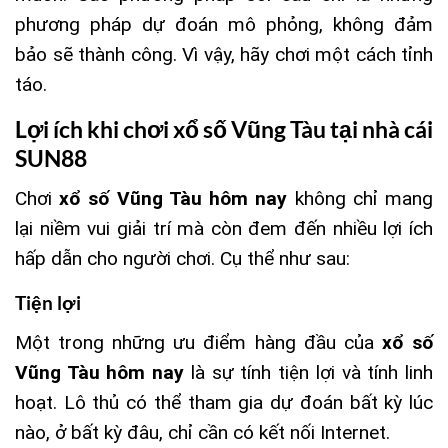
phương pháp dự đoán mô phỏng, không đảm
bảo sẽ thành công. Vì vậy, hãy chơi một cách tỉnh
táo.
Lợi ích khi chơi xổ số Vũng Tàu tại nhà cái
SUN88
Chơi
xổ số Vũng Tàu hôm nay
không chỉ mang
lại niềm vui giải trí mà còn đem đến nhiều lợi ích
hấp dẫn cho người chơi. Cụ thể như sau:
Tiện lợi
Một trong những ưu điểm hàng đầu của
xổ số
Vũng Tàu hôm nay
là sự tính tiện lợi và tính linh
hoạt. Lô thủ có thể tham gia dự đoán bất kỳ lúc
nào, ở bất kỳ đâu, chỉ cần có kết nối Internet.