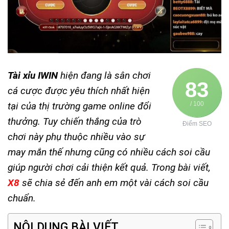
Tài xỉu IWIN
hiện đang là sân chơi
83
cá cược được yêu thích nhất hiện
tại của thị trường game online đổi
/ 100
thưởng. Tuy chiến thắng của trò
Điểm SEO
chơi này phụ thuộc nhiều vào sự
may mắn thế nhưng cũng có nhiều cách soi cầu
giúp người chơi cải thiện kết quả. Trong bài viết,
X8
sẽ chia sẻ đến anh em một vài cách soi cầu
chuẩn.
NỘI DUNG BÀI VIẾT