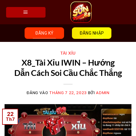
Bỏ
qua
nội
dung
ĐĂNG KÝ
ĐĂNG NHẬP
TÀI XỈU
X8_Tài Xỉu IWIN – Hướng
Dẫn Cách Soi Cầu Chắc Thắng
ĐĂNG VÀO
THÁNG 7 22, 2023
BỞI
ADMIN
22
Th7