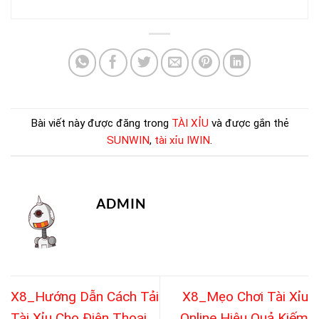
Bài viết này được đăng trong
TÀI XỈU
và được gắn thẻ
SUNWIN
,
tài xỉu IWIN
.
ADMIN
X8_Hướng Dẫn Cách Tải
X8_Mẹo Chơi Tài Xỉu
Tài Xỉu Cho Điện Thoại
Online Hiệu Quả Kiếm