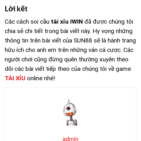
Lời kết
Các cách soi cầu
tài xỉu IWIN
đã được chúng tôi
chia sẻ chi tiết trong bài viết này. Hy vọng những
thông tin trên bài viết của SUN88 sẽ là hành trang
hữu ích cho anh em trên những ván cá cược. Các
người chơi cũng đừng quên thường xuyên theo
dõi các bài viết tiếp theo của chúng tôi về game
TÀI XỈU
online nhé!
admin