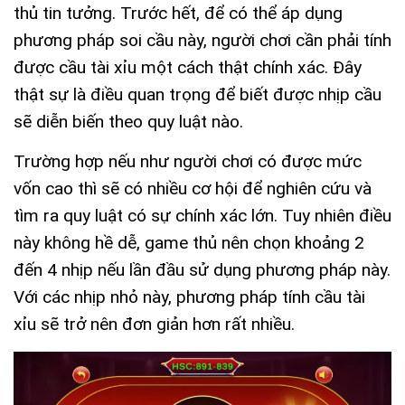
thủ tin tưởng. Trước hết, để có thể áp dụng
phương pháp soi cầu này, người chơi cần phải tính
được cầu tài xỉu một cách thật chính xác. Đây
thật sự là điều quan trọng để biết được nhịp cầu
sẽ diễn biến theo quy luật nào.
Trường hợp nếu như người chơi có được mức
vốn cao thì sẽ có nhiều cơ hội để nghiên cứu và
tìm ra quy luật có sự chính xác lớn. Tuy nhiên điều
này không hề dễ, game thủ nên chọn khoảng 2
đến 4 nhịp nếu lần đầu sử dụng phương pháp này.
Với các nhịp nhỏ này, phương pháp tính cầu tài
xỉu sẽ trở nên đơn giản hơn rất nhiều.