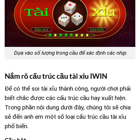
Dựa vào số lượng trong cầu để xác định các nhịp
Nắm rõ cấu trúc cầu tài xỉu IWIN
Để có thể soi tài xỉu thành công, người chơi phải
biết chắc được các cấu trúc cầu hay xuất hiện.
Trong phần nội dung dưới đây, chúng tôi sẽ chia
sẻ đến anh em một số loại cấu trúc cầu tài xỉu
phổ biến.