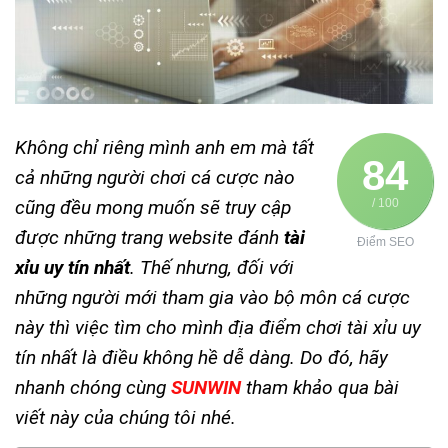
Không chỉ riêng mình anh em mà tất
84
cả những người chơi cá cược nào
cũng đều mong muốn sẽ truy cập
/ 100
được những trang website đánh
tài
Điểm SEO
xỉu uy tín nhất
. Thế nhưng, đối với
những người mới tham gia vào bộ môn cá cược
này thì việc tìm cho mình địa điểm chơi tài xỉu uy
tín nhất là điều không hề dễ dàng. Do đó, hãy
nhanh chóng cùng
SUNWIN
tham khảo qua bài
viết này của chúng tôi nhé.