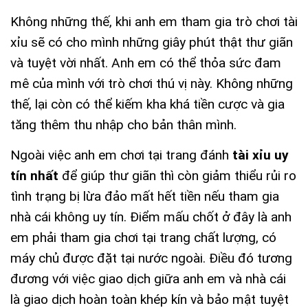
Không những thế, khi anh em tham gia trò chơi tài
xỉu sẽ có cho mình những giây phút thật thư giãn
và tuyệt vời nhất. Anh em có thể thỏa sức đam
mê của mình với trò chơi thú vị này. Không những
thế, lại còn có thể kiếm kha khá tiền cược và gia
tăng thêm thu nhập cho bản thân mình.
Ngoài việc anh em chơi tại trang đánh
tài xỉu uy
tín nhất
để giúp thư giãn thì còn giảm thiểu rủi ro
tình trạng bị lừa đảo mất hết tiền nếu tham gia
nhà cái không uy tín. Điểm mấu chốt ở đây là anh
em phải tham gia chơi tại trang chất lượng, có
máy chủ được đặt tại nước ngoài. Điều đó tương
đương với việc giao dịch giữa anh em và nhà cái
là giao dịch hoàn toàn khép kín và bảo mật tuyệt