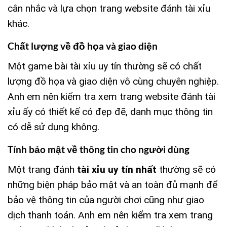
cân nhắc và lựa chọn trang website đánh tài xỉu
khác.
Chất lượng về đồ họa và giao diện
Một game bài tài xỉu uy tín thường sẽ có chất
lượng đồ họa và giao diện vô cùng chuyên nghiệp.
Anh em nên kiểm tra xem trang website đánh tài
xỉu ấy có thiết kế có đẹp đẽ, danh mục thông tin
có dễ sử dụng không.
Tính bảo mật về thông tin cho người dùng
Một trang đánh
tài xỉu uy tín nhất
thường sẽ có
những biện pháp bảo mật và an toàn đủ mạnh để
bảo vệ thông tin của người chơi cũng như giao
dịch thanh toán. Anh em nên kiểm tra xem trang