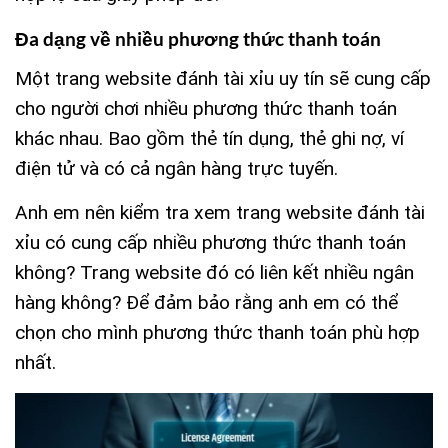
Đa dạng về nhiều phương thức thanh toán
Một trang website đánh tài xỉu uy tín sẽ cung cấp
cho người chơi nhiều phương thức thanh toán
khác nhau. Bao gồm thẻ tín dụng, thẻ ghi nợ, ví
điện tử và có cả ngân hàng trực tuyến.
Anh em nên kiểm tra xem trang website đánh tài
xỉu có cung cấp nhiều phương thức thanh toán
không? Trang website đó có liên kết nhiều ngân
hàng không? Để đảm bảo rằng anh em có thể
chọn cho mình phương thức thanh toán phù hợp
nhất.