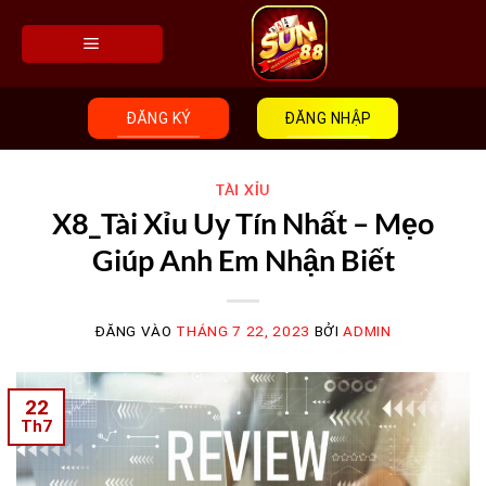
Bỏ
qua
nội
dung
ĐĂNG KÝ
ĐĂNG NHẬP
TÀI XỈU
X8_Tài Xỉu Uy Tín Nhất – Mẹo
Giúp Anh Em Nhận Biết
ĐĂNG VÀO
THÁNG 7 22, 2023
BỞI
ADMIN
22
Th7