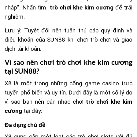
nhập”. Nhấn tìm
trò chơi khe kim cương
để trải
nghiệm.
Lưu ý: Tuyệt đối nên tuân thủ các quy định và
điều khoản của SUN88 khi chơi trò chơi và giao
dịch tài khoản.
Vì sao nên chơi trò chơi khe kim cương
tại SUN88?
X8 là một trong những cổng game casino trực
tuyến phổ biến và uy tín. Dưới đây là một số lý do
vì sao bạn nên cân nhắc chơi
trò chơi khe kim
cương
tại đây:
Đa dạng chủ đề
X8 cung cấp một loạt các trò chơi slots với đủ