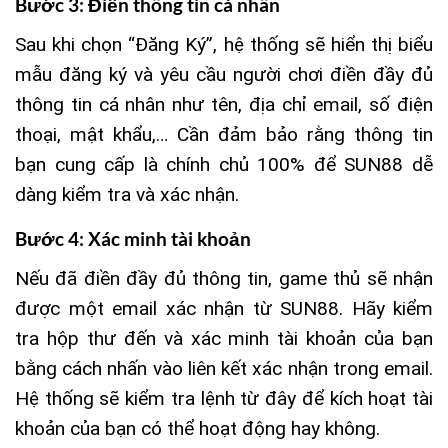
Bước 3: Điền thông tin cá nhân
Sau khi chọn “Đăng Ký”, hệ thống sẽ hiển thị biểu
mẫu đăng ký và yêu cầu người chơi điền đầy đủ
thông tin cá nhân như tên, địa chỉ email, số điện
thoại, mật khẩu,… Cần đảm bảo rằng thông tin
bạn cung cấp là chính chủ 100% để SUN88 dễ
dàng kiểm tra và xác nhận.
Bước 4: Xác minh tài khoản
Nếu đã điền đầy đủ thông tin, game thủ sẽ nhận
được một email xác nhận từ SUN88. Hãy kiểm
tra hộp thư đến và xác minh tài khoản của bạn
bằng cách nhấn vào liên kết xác nhận trong email.
Hệ thống sẽ kiểm tra lệnh từ đây để kích hoạt tài
khoản của bạn có thể hoạt động hay không.