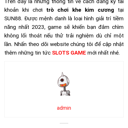
Trên đây là những thông tin về cách đăng ký tài
khoản khi chơi
trò chơi khe kim cương
tại
SUN88. Được mệnh danh là loại hình giải trí tiềm
năng nhất 2023, game sẽ khiến bạn đắm chìm
không lối thoát nếu thử trải nghiệm dù chỉ một
lần. Nhấn theo dõi website chúng tôi để cập nhật
thêm những tin tức
SLOTS GAME
mới nhất nhé.
admin