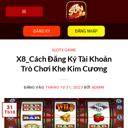
Bỏ
qua
nội
dung
ĐĂNG KÝ
ĐĂNG NHẬP
SLOTS GAME
X8_Cách Đăng Ký Tài Khoản
Trò Chơi Khe Kim Cương
ĐĂNG VÀO
THÁNG 10 31, 2023
BỞI
ADMIN
31
Th10