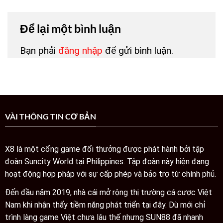
Để lại một bình luận
Bạn phải
đăng nhập
để gửi bình luận.
VÀI THÔNG TIN CƠ BẢN
X8 là một cổng game đổi thưởng được phát hành bởi tập
đoàn Suncity World tại Philippines. Tập đoàn này hiện đang
hoạt động hợp pháp với sự cấp phép và bảo trợ từ chính phủ.
Đến đầu năm 2019, nhà cái mở rộng thị trường cá cược Việt
Nam khi nhận thấy tiềm năng phát triển tại đây. Dù mới chỉ
trình làng game Việt chưa lâu thế nhưng SUN88 đã nhanh