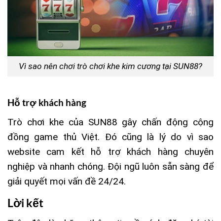
Vì sao nên chơi trò chơi khe kim cương tại SUN88?
Hỗ trợ khách hàng
Trò chơi khe
của SUN88 gây chấn động cộng
đồng game thủ Việt. Đó cũng là lý do vì sao
website cam kết hỗ trợ khách hàng chuyên
nghiệp và nhanh chóng. Đội ngũ luôn sẵn sàng để
giải quyết mọi vấn đề 24/24.
Lời kết