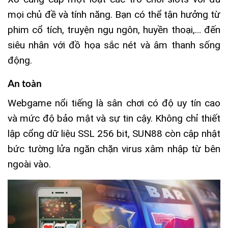
mọi chủ đề và tính năng. Bạn có thể tận hưởng từ
phim cổ tích, truyện ngụ ngôn, huyền thoại,… đến
siêu nhân với đồ họa sắc nét và âm thanh sống
động.
An toàn
Webgame nổi tiếng là sân chơi có độ uy tín cao
và mức độ bảo mật và sự tin cậy. Không chỉ thiết
lập cổng dữ liệu SSL 256 bit, SUN88 còn cập nhật
bức tường lửa ngăn chặn virus xâm nhập từ bên
ngoài vào.