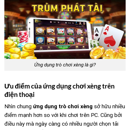
Ứng dụng trò chơi xèng là gì?
Ưu điểm của ứng dụng chơi xèng trên
điện thoại
Nhìn chung
ứng dụng trò chơi xèng
sở hữu nhiều
điểm mạnh hơn so với khi chơi trên PC. Cũng bởi
điều này mà ngày càng có nhiều người chọn tải