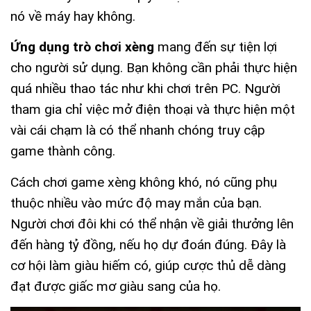
nó về máy hay không.
Ứng dụng trò chơi xèng
mang đến sự tiện lợi
cho người sử dụng. Bạn không cần phải thực hiện
quá nhiều thao tác như khi chơi trên PC. Người
tham gia chỉ việc mở điện thoại và thực hiện một
vài cái chạm là có thể nhanh chóng truy cập
game thành công.
Cách chơi game xèng không khó, nó cũng phụ
thuộc nhiều vào mức độ may mắn của bạn.
Người chơi đôi khi có thể nhận về giải thưởng lên
đến hàng tỷ đồng, nếu họ dự đoán đúng. Đây là
cơ hội làm giàu hiếm có, giúp cược thủ dễ dàng
đạt được giấc mơ giàu sang của họ.