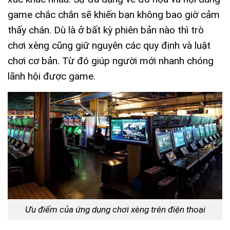
game chắc chắn sẽ khiến bạn không bao giờ cảm
thấy chán. Dù là ở bất kỳ phiên bản nào thì trò
chơi xèng cũng giữ nguyên các quy định và luật
chơi cơ bản. Từ đó giúp người mới nhanh chóng
lãnh hội được game.
Ưu điểm của ứng dụng chơi xèng trên điện thoại