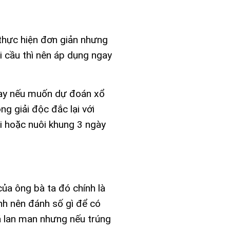
 thực hiện đơn giản nhưng
 cầu thì nên áp dụng ngay
 nay nếu muốn dự đoán xổ
ng giải độc đắc lại với
i hoặc nuôi khung 3 ngày
ủa ông bà ta đó chính là
nh nên đánh số gì để có
á lan man nhưng nếu trúng