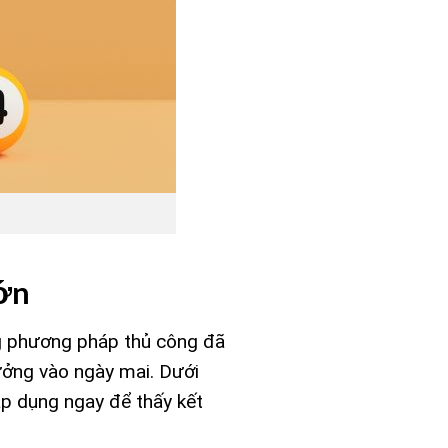
ớn
ng phương pháp thủ công đã
ưởng vào ngày mai. Dưới
áp dụng ngay để thấy kết