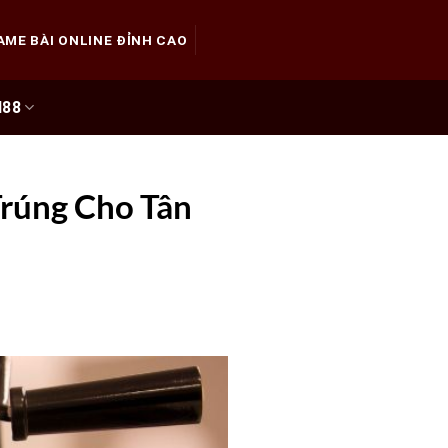
AME BÀI ONLINE ĐỈNH CAO
N88
rúng Cho Tân