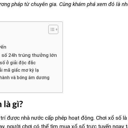
ương pháp từ chuyên gia. Cùng khám phá xem đó là n
yến
số 24h trúng thưởng lớn
số ở giải độc đắc
i mã giấc mơ kỳ lạ
 hành và bóng âm dương
là gì?
i trí được nhà nước cấp phép hoạt động. Chơi xổ số là
ay, người chơi có thể tìm mua xổ số trực tuyến ngay 