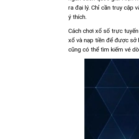
ra đại lý. Chỉ cần truy cập
ý thích.
Cách chơi xổ số trực tuyến
xổ và nạp tiền để được sở 
cũng có thể tìm kiếm vé d