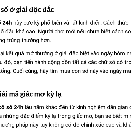
 số ở giải độc đắc
ố 24h
này cực kỳ phổ biến và rất kinh điển. Cách thức
ố đầu khá cao. Người chơi mới nếu chưa biết cách soi
ng trúng thưởng hơn.
 lại kết quả mở thưởng ở giải đặc biệt vào ngày hôm
u đó, bạn tiến hành cộng dồn tất cả các chữ số có tro
ổng. Cuối cùng, hãy tìm mua con số này vào ngày ma
ải mã giấc mơ kỳ lạ
xổ số 24h
lâu năm khác đến từ kinh nghiệm dân gian c
 những đặc điểm kỳ lạ trong giấc mơ, bạn sẽ biết mì
Phương pháp này tuy không có độ chính xác cao và kh