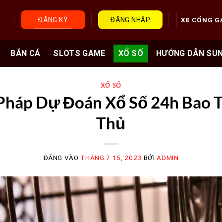
X8 CỔNG G
ĐĂNG KÝ
ĐĂNG NHẬP
BẮN CÁ
SLOTS GAME
XỔ SỐ
HƯỚNG DẪN SU
XỔ SỐ
háp Dự Đoán Xổ Số 24h Bao T
Thủ
ĐĂNG VÀO
THÁNG 7 15, 2023
BỞI
ADMIN