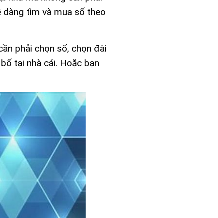
dễ dàng tìm và mua số theo
cần phải chọn số, chọn đài
bố tại nhà cái. Hoặc bạn