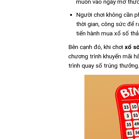
muốn vào ngày mở thưở
Người chơi không cần ph
thời gian, công sức để r
tiến hành mua xổ số thả
Bên cạnh đó, khi chơi
xổ s
chương trình khuyến mãi h
trình quay số trúng thưởn