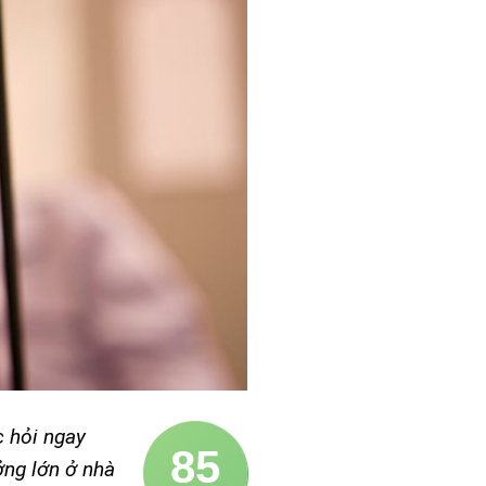
c hỏi ngay
85
ởng lớn ở nhà