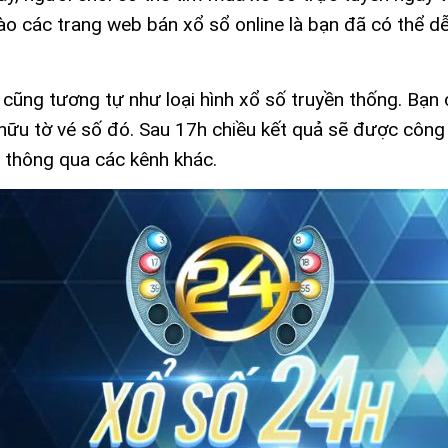
 vào các trang web bán xổ sổ online là bạn đã có thể 
 cũng tương tự như loại hình xổ số truyền thống. Bạn 
hữu tờ vé số đó. Sau 17h chiều kết quả sẽ được công 
ò thông qua các kênh khác.