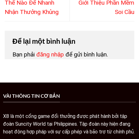
Thế Nào Để Nhanh
Giới Thiệu Phần Mềm
Nhận Thưởng Khủng
Soi Cầu
Để lại một bình luận
Bạn phải
đăng nhập
để gửi bình luận.
VÀI THÔNG TIN CƠ BẢN
X8 là một cổng game đổi thưởng được phát hành bởi tập
đoàn Suncity World tại Philippines. Tập đoàn này hiện đang
hoạt động hợp pháp với sự cấp phép và bảo trợ từ chính phủ.