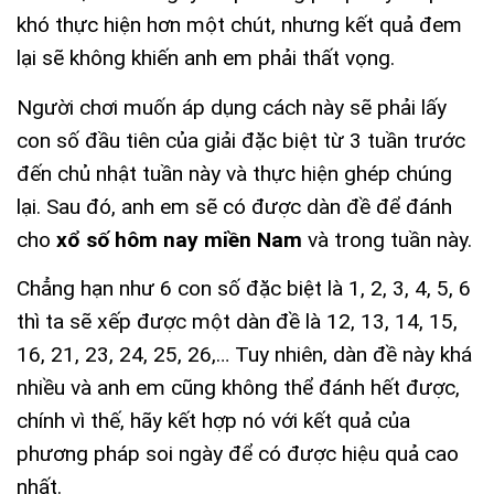
khó thực hiện hơn một chút, nhưng kết quả đem
lại sẽ không khiến anh em phải thất vọng.
Người chơi muốn áp dụng cách này sẽ phải lấy
con số đầu tiên của giải đặc biệt từ 3 tuần trước
đến chủ nhật tuần này và thực hiện ghép chúng
lại. Sau đó, anh em sẽ có được dàn đề để đánh
cho
xổ số hôm nay miền Nam
và trong tuần này.
Chẳng hạn như 6 con số đặc biệt là 1, 2, 3, 4, 5, 6
thì ta sẽ xếp được một dàn đề là 12, 13, 14, 15,
16, 21, 23, 24, 25, 26,… Tuy nhiên, dàn đề này khá
nhiều và anh em cũng không thể đánh hết được,
chính vì thế, hãy kết hợp nó với kết quả của
phương pháp soi ngày để có được hiệu quả cao
nhất.