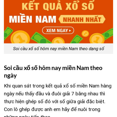
Soi cầu xổ số hôm nay miền Nam theo dạng số
Soi cầu xổ số hôm nay miền Nam theo
ngày
Khi quan sát trong kết quả xổ số miền Nam hàng
ngày nếu thấy đầu và đuôi giải 7 bằng nhau thì
thực hiện ghép số đó với số giữa giải đặc biệt.
Con lô ghép được anh em hãy để nuôi trong