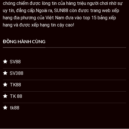
chóng chiếm được lòng tin của hàng triệu người chơi nhờ sự
uy tín, đẳng cấp.Ngoài ra, SUN88 còn được trang web xếp
hạng địa phương của Việt Nam đưa vào top 15 bảng xếp
hạng và được xếp hạng tin cậy cao!
ĐỒNG HÀNH CÙNG
SV88
SV388
TK88
TK 88
tk88