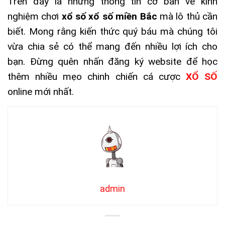
Trên đây là những thông tin cơ bản về kinh
nghiệm chơi
xổ số xổ số miền Bắc
mà lô thủ cần
biết. Mong rằng kiến thức quý báu mà chúng tôi
vừa chia sẻ có thể mang đến nhiều lợi ích cho
bạn. Đừng quên nhấn đăng ký website để học
thêm nhiều mẹo chinh chiến cá cược
XỔ SỐ
online mới nhất.
admin