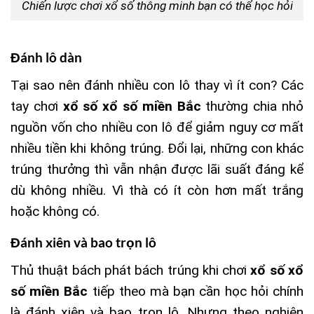
Chiến lược chơi xổ số thông minh bạn có thể học hỏi
Đánh lô dàn
Tại sao nên đánh nhiều con lô thay vì ít con? Các
tay chơi
xổ số xổ số miền Bắc
thường chia nhỏ
nguồn vốn cho nhiều con lô để giảm nguy cơ mất
nhiều tiền khi không trúng. Đổi lại, những con khác
trúng thưởng thì vẫn nhận được lãi suất đáng kể
dù không nhiều. Vì thà có ít còn hơn mất trắng
hoặc không có.
Đánh xiên và bao trọn lô
Thủ thuật bách phát bách trúng khi chơi
xổ số xổ
số miền Bắc
tiếp theo mà bạn cần học hỏi chính
là đánh xiên và bao trọn lô. Nhưng theo nghiên