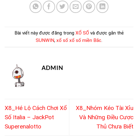
Bài viết này được đăng trong
XỔ SỐ
và được gắn thẻ
SUNWIN
,
xổ số xổ số miền Bắc
.
ADMIN
X8_Hé Lộ Cách Chơi Xổ
X8_Nhóm Kéo Tài Xỉu
Số Italia – JackPot
Và Những Điều Cược
Superenalotto
Thủ Chưa Biết