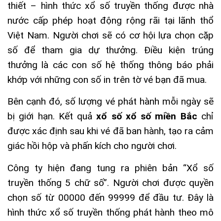
thiết – hình thức xổ số truyền thống được nhà
nước cấp phép hoạt động rộng rãi tại lãnh thổ
Việt Nam. Người chơi sẽ có cơ hội lựa chọn cặp
số để tham gia dự thưởng. Điều kiện trúng
thưởng là các con số hệ thống thông báo phải
khớp với những con số in trên tờ vé bạn đã mua.
Bên cạnh đó, số lượng vé phát hành mỗi ngày sẽ
bị giới hạn. Kết quả
xổ số xổ số miền Bắc
chỉ
được xác định sau khi vé đã ban hành, tạo ra cảm
giác hồi hộp và phấn kích cho người chơi.
Công ty hiện đang tung ra phiên bản “Xổ số
truyền thống 5 chữ số”. Người chơi được quyền
chọn số từ 00000 đến 99999 để đầu tư. Đây là
hình thức xổ số truyền thống phát hành theo mô